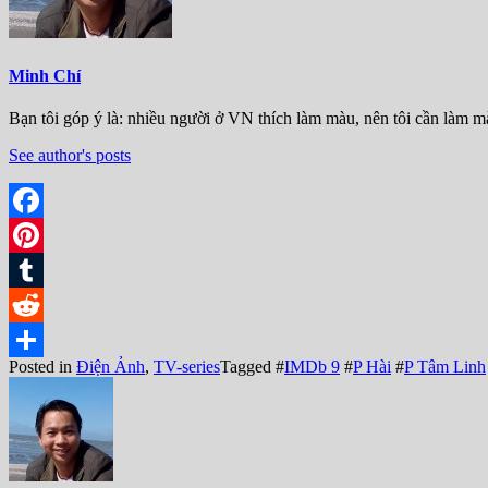
Minh Chí
Bạn tôi góp ý là: nhiều người ở VN thích làm màu, nên tôi cần làm mà
See author's posts
Facebook
Pinterest
Tumblr
Reddit
Posted in
Điện Ảnh
,
TV-series
Tagged #
IMDb 9
#
P Hài
#
P Tâm Linh
Share