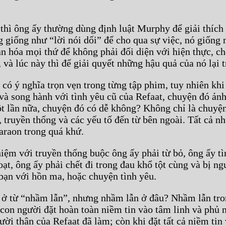
h thì ông ấy thường dùng định luật Murphy để giải thíc
giống như “lời nói dối” để cho qua sự việc, nó giống 
n hóa mọi thứ để không phải đối diện với hiện thực, c
 và lúc này thì để giải quyết những hậu quả của nó lại 
 ý nghĩa trọn vẹn trong từng tập phim, tuy nhiên khi l
và song hành với tình yêu cũ của Refaat, chuyện đó ảnh
ột lần nữa, chuyện đó có dễ không? Không chỉ là chuyệ
 truyền thống và các yếu tố đến từ bên ngoài. Tất cả n
araon trong quá khứ.
ệm với truyền thống buộc ông ấy phải từ bỏ, ông ấy tìm
oạt, ông ấy phải chết đi trong đau khổ tột cùng và bị n
bạn với hồn ma, hoặc chuyện tình yêu.
n ở từ “nhầm lẫn”, nhưng nhầm lẫn ở đâu? Nhầm lẫn tro
 con người đặt hoàn toàn niềm tin vào tâm linh và phủ 
i thân của Refaat đã làm; còn khi đặt tất cả niềm tin 