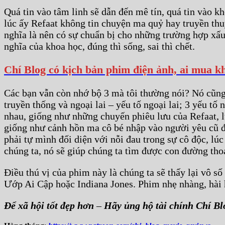
Quá tin vào tâm linh sẽ dẫn đến mê tín, quá tin vào k
lúc ấy Refaat không tin chuyện ma quỷ hay truyền thuy
nghĩa là nên có sự chuẩn bị cho những trường hợp xấu
nghĩa của khoa học, đúng thì sống, sai thì chết.
Chí Blog có kịch bản phim điện ảnh, ai mua k
Các bạn vẫn còn nhớ bộ 3 mà tôi thường nói? Nó cũng 
truyền thống và ngoại lai – yếu tố ngoại lai; 3 yếu tố
nhau, giống như những chuyến phiêu lưu của Refaat, lúc
giống như cảnh hồn ma cô bé nhập vào người yêu cũ để
phải tự mình đối diện với nỗi đau trong sự cô độc, lú
chúng ta, nó sẽ giúp chúng ta tìm được con đường tho
Điều thú vị của phim này là chúng ta sẽ thấy lại vô
Ướp Ai Cập hoặc Indiana Jones. Phim nhẹ nhàng, hài 
Để xã hội tốt đẹp hơn
–
Hãy ủng hộ tài chính Chí Bl