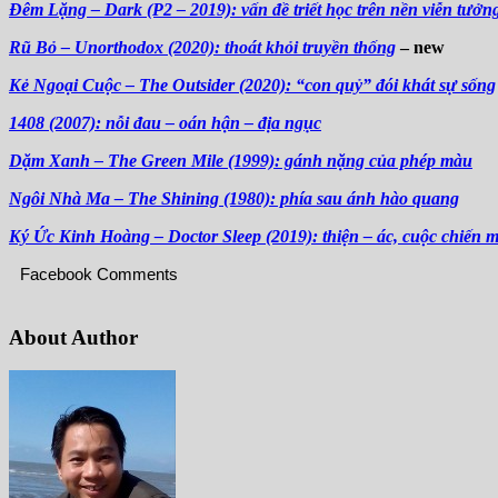
Đêm Lặng – Dark (P2 – 2019): vấn đề triết học trên nền viễn tưởn
Rũ Bỏ – Unorthodox (2020): thoát khỏi truyền thống
– new
Kẻ Ngoại Cuộc – The Outsider (2020): “con quỷ” đói khát sự sống
1408 (2007): nỗi đau – oán hận – địa ngục
Dặm Xanh – The Green Mile (1999): gánh nặng của phép màu
Ngôi Nhà Ma – The Shining (1980): phía sau ánh hào quang
Ký Ức Kinh Hoàng – Doctor Sleep (2019): thiện – ác, cuộc chiến 
Facebook Comments
About Author