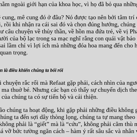
ằm ngoài giới hạn của khoa học, vì họ đã bỏ qua những
 cung, mê cung đó ở đâu? Nó được tạo nên bởi tâm trí 
, rồi khi nhận ra cái sai đó và chọn đúng hướng, chúng 
hư câu chuyện về thủy thần, về hồn ma đứa trẻ, về vị Ph
ời của bộ lạc trong sa mạc nghĩ rằng con quái vật bảo 
ai lầm chỉ vì lợi ích mà những đóa hoa mang đến cho h
 quan trọng.
 là điều khiến chúng ta bối rối
 chuyện rắc rối mà Refaat gặp phải, cách nhìn của ngư
n ma thuở bé. Nhưng các bạn có thấy sự chuyển dịch the
của chúng ta có sự tiến bộ và cải thiện.
ão chúng ta hoạt động, khi gặp phải những điều không g
chúng ta đến sợi dây thòng lọng, chúng ta tự mang theo 
 không phải là “giết” mà là “cứu”, không phải căm thù
á vỡ bức tường ngăn cách – hàm ý rất sâu sắc và nhân 