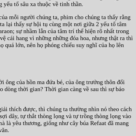
 yếu tố sâu xa thuộc về tinh thần.
của mỗi người chúng ta, phim cho chúng ta thấy rằng
ta lại thấy sự hội tụ cùng một nơi giữa 2 yếu tố tâm
araon; sự nhầm lẫn của tâm trí thể hiện rõ nhất trong
vệ cái hang vì những những đóa hoa, nhưng thật ra thì
ọ quá lớn, nên họ phóng chiếu suy nghĩ của họ lên
ời ông của hồn ma đứa bé, của ông trưởng thôn đối
o dòng thời gian? Thời gian càng về sau thì sự bảo
iải thích được, thì chúng ta thường nhìn nó theo cách
sợi dây, tự thắt thòng lọng và tự trồng thòng lọng vào
 mà là yêu thương, giống như cây búa Refaat đã mang
văn.