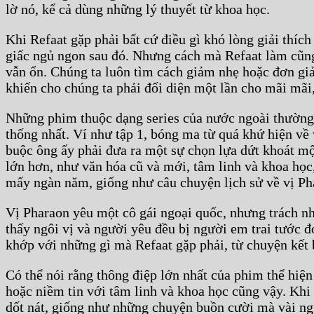
lờ nó, kể cả dùng những lý thuyết từ khoa học.
Khi Refaat gặp phải bất cứ điều gì khó lòng giải thíc
giấc ngủ ngon sau đó. Nhưng cách mà Refaat làm cũng 
vẫn ổn. Chúng ta luôn tìm cách giảm nhẹ hoặc đơn giả
khiến cho chúng ta phải đối diện một lần cho mãi mãi,
Những phim thuộc dạng series của nước ngoài thường có
thống nhất. Ví như tập 1, bóng ma từ quá khứ hiện về 
buộc ông ấy phải đưa ra một sự chọn lựa dứt khoát m
lớn hơn, như văn hóa cũ và mới, tâm linh và khoa học,
mấy ngàn năm, giống như câu chuyện lịch sử về vị Ph
Vị Pharaon yêu một cô gái ngoại quốc, nhưng trách nhi
thấy ngôi vị và người yêu đều bị người em trai tước đ
khớp với những gì mà Refaat gặp phải, từ chuyện kết 
Có thể nói rằng thông điệp lớn nhất của phim thể hiệ
hoặc niềm tin với tâm linh và khoa học cũng vậy. Khi
dốt nát, giống như những chuyện buồn cười mà vài ngườ