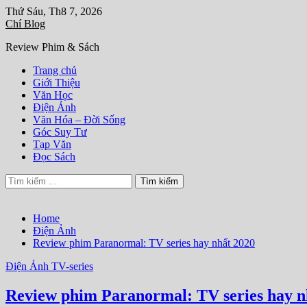
Skip
Thứ Sáu, Th8 7, 2026
to
Chí Blog
content
Review Phim & Sách
Trang chủ
Giới Thiệu
Văn Học
Điện Ảnh
Văn Hóa – Đời Sống
Góc Suy Tư
Tạp Văn
Đọc Sách
Tìm
kiếm
cho:
Home
Điện Ảnh
Review phim Paranormal: TV series hay nhất 2020
Điện Ảnh
TV-series
Review phim Paranormal: TV series hay n