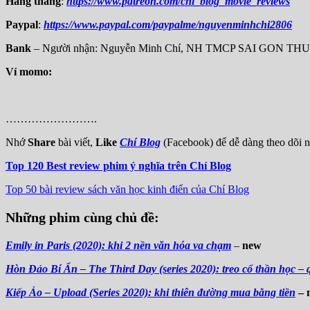
Hàng tháng
:
https://www.patreon.com/chi_blog_movie_reviews
Paypal
:
https://www.paypal.com/paypalme/nguyenminhchi2806
Bank
– Người nhận: Nguyễn Minh Chí, NH TMCP SAI GON T
Ví momo:
…………………….
Nhớ
Share
bài viết,
Like
Chí Blog
(Facebook) để dễ dàng theo dõi n
Top 120 Best review phim ý nghĩa trên Chí Blog
Top 50 bài review sách văn học kinh điển của Chí Blog
Những phim cùng chủ đề:
Emily in Paris (2020): khi 2 nền văn hóa va chạm
–
new
Hòn Đảo Bí Ẩn – The Third Day (series 2020): treo cổ thần học – 
Kiếp Ảo – Upload (Series 2020): khi thiên đường mua bằng tiền
– 