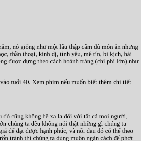
t năm, nó giống như một lẩu thập cẩm đủ món ăn nhưng
, thần thoại, kinh dị, tình yêu, mê tín, bi kịch, hài
ông được dựng theo cách hoành tráng (chi phí lớn) như
c vào tuổi 40. Xem phim nếu muốn biết thêm chi tiết
u đó cũng không hề xa lạ đối với tất cả mọi người,
 lớn chúng ta đều không nói thật những gì chúng ta
giá để đạt được hạnh phúc, và nỗi đau đó có thể theo
trốn tránh thì chúng ta dùng muôn ngàn cách để phớt