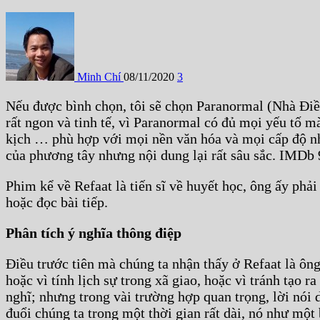
Minh Chí
08/11/2020
3
Nếu được bình chọn, tôi sẽ chọn Paranormal (Nhà Điề
rất ngon và tinh tế, vì Paranormal có đủ mọi yếu tố mà 
kịch … phù hợp với mọi nền văn hóa và mọi cấp độ nhậ
của phương tây nhưng nội dung lại rất sâu sắc. IMDb 
Phim kể về Refaat là tiến sĩ về huyết học, ông ấy ph
hoặc đọc bài tiếp.
Phân tích ý nghĩa thông điệp
Điều trước tiên mà chúng ta nhận thấy ở Refaat là ông 
hoặc vì tính lịch sự trong xã giao, hoặc vì tránh tạo 
nghĩ; nhưng trong vài trường hợp quan trọng, lời nói 
đuổi chúng ta trong một thời gian rất dài, nó như mộ