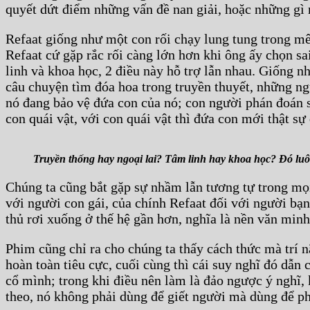
quyết dứt điểm những vấn đề nan giải, hoặc những gì n
Refaat giống như một con rối chạy lung tung trong mê
Refaat cứ gặp rắc rối càng lớn hơn khi ông ấy chọn sai
linh và khoa học, 2 điều này hỗ trợ lẫn nhau. Giống n
câu chuyện tìm đóa hoa trong truyền thuyết, những ngư
nó đang bảo vệ đứa con của nó; con người phán đoán s
con quái vật, với con quái vật thì đứa con mới thật sự
Truyền thống hay ngoại lai? Tâm linh hay khoa học? Đó luôn
Chúng ta cũng bắt gặp sự nhầm lẫn tương tự trong mọi
với người con gái, của chính Refaat đối với người bạ
thủ rơi xuống ở thế hệ gần hơn, nghĩa là nền văn minh 
Phim cũng chỉ ra cho chúng ta thấy cách thức mà trí n
hoàn toàn tiêu cực, cuối cùng thì cái suy nghĩ đó dẫn 
cổ mình; trong khi điều nên làm là đảo ngược ý nghĩ,
theo, nó không phải dùng để giết người mà dùng để ph