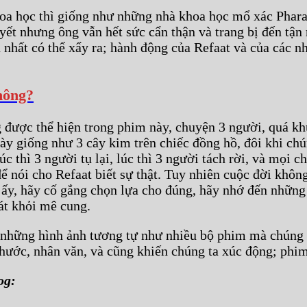
hoa học thì giống như những nhà khoa học mổ xác Pharaon
ết nhưng ông vẫn hết sức cẩn thận và trang bị đến tận 
 nhất có thể xẩy ra; hành động của Refaat và của các n
hông?
được thể hiện trong phim này, chuyện 3 người, quá khứ 
 này giống như 3 cây kim trên chiếc đồng hồ, đôi khi ch
 thì 3 người tụ lại, lúc thì 3 người tách rời, và mọi c
 nói cho Refaat biết sự thật. Tuy nhiên cuộc đời khôn
c ấy, hãy cố gắng chọn lựa cho đúng, hãy nhớ đến những
át khỏi mê cung.
 số những hình ảnh tương tự như nhiều bộ phim mà chún
hước, nhân văn, và cũng khiến chúng ta xúc động; phim
og: