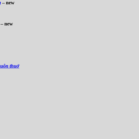
g
– new
– new
muôn thuở