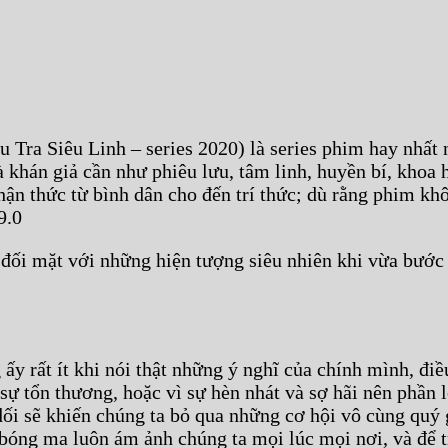
u Tra Siêu Linh – series 2020) là series phim hay nhấ
khán giả cần như phiêu lưu, tâm linh, huyền bí, khoa học
n thức từ bình dân cho đến trí thức; dù rằng phim kh
9.0
ải đối mặt với những hiện tượng siêu nhiên khi vừa bướ
ấy rất ít khi nói thật những ý nghĩ của chính mình, điề
ra sự tổn thương, hoặc vì sự hèn nhát và sợ hãi nên phần
dối sẽ khiến chúng ta bỏ qua những cơ hội vô cùng quý 
t bóng ma luôn ám ảnh chúng ta mọi lúc mọi nơi, và để 