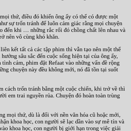
h mọi thứ, điều đó khiến ông ấy có thể có được một
như sự trốn tránh để luôn cảm giác rằng mọi chuyện
ho đến khi … những rắc rối đó chồng chất lên nhau và
trở nên vô cùng khó khăn.
iên kết tất cả các tập phim thì vẫn tạo nên một thể
 hưởng sâu sắc đến cuộc sống hiện tại của ông ấy,
n tình cảm, phim đặt Refaat vào những vấn đề rộng
hững chuyện này đều không mới, nó đã tồn tại suốt
 cách trốn tránh bằng một cuộc chiến, khi trở về thì
gười em trai nguyền rủa. Chuyện đó hoàn toàn trùng
ng mọi thứ, dù là đối với nền văn hóa cũ hoặc mới,
nhận khoa học, con người sẽ lạc dần vào sự mê tín và
vào khoa học, con người bị giới hạn trong việc giải