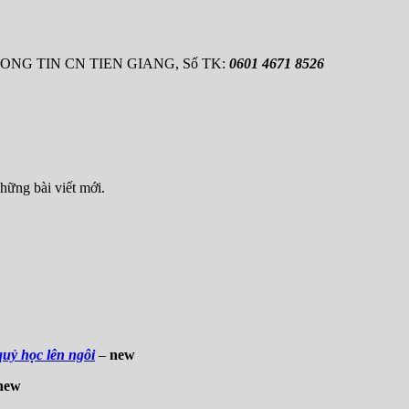
HUONG TIN CN TIEN GIANG, Số TK:
0601 4671 8526
hững bài viết mới.
quỷ học lên ngôi
–
new
new