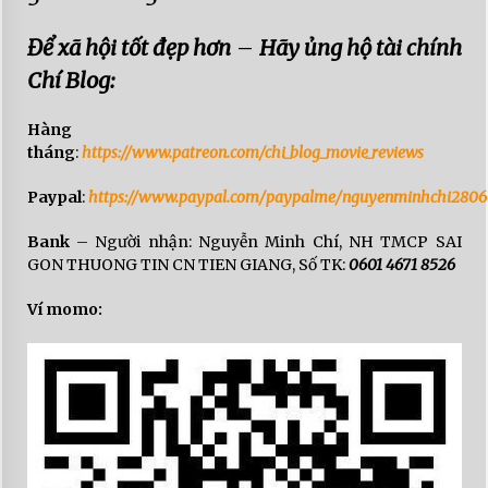
Để xã hội tốt đẹp hơn
–
Hãy ủng hộ tài chính
Chí Blog:
Hàng
tháng
:
https://www.patreon.com/chi_blog_movie_reviews
Paypal
:
https://www.paypal.com/paypalme/nguyenminhchi2806
Bank
– Người nhận: Nguyễn Minh Chí, NH TMCP SAI
GON THUONG TIN CN TIEN GIANG, Số TK:
0601 4671 8526
Ví momo: