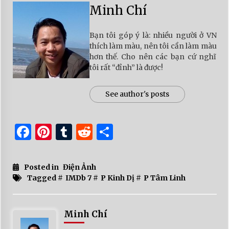
Minh Chí
Bạn tôi góp ý là: nhiều người ở VN
thích làm màu, nên tôi cần làm màu
hơn thế. Cho nên các bạn cứ nghĩ
tôi rất “đỉnh” là được!
See author's posts
Facebook
Pinterest
Tumblr
Reddit
Share
Posted in
Điện Ảnh
Tagged #
IMDb 7
#
P Kinh Dị
#
P Tâm Linh
Minh Chí