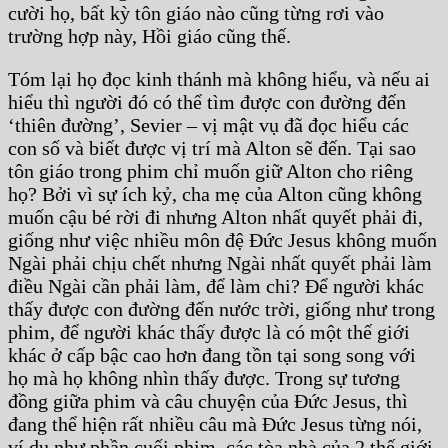
cười họ, bất kỳ tôn giáo nào cũng từng rơi vào
trường hợp này, Hồi giáo cũng thế.
Tóm lại họ đọc kinh thánh mà không hiểu, và nếu ai
hiểu thì người đó có thể tìm được con đường đến
‘thiên đường’, Sevier – vị mật vụ đã đọc hiểu các
con số và biết được vị trí mà Alton sẽ đến. Tại sao
tôn giáo trong phim chỉ muốn giữ Alton cho riêng
họ? Bởi vì sự ích kỷ, cha mẹ của Alton cũng không
muốn cậu bé rời đi nhưng Alton nhất quyết phải đi,
giống như việc nhiều môn đệ Đức Jesus không muốn
Ngài phải chịu chết nhưng Ngài nhất quyết phải làm
điều Ngài cần phải làm, để làm chi? Để người khác
thấy được con đường đến nước trời, giống như trong
phim, để người khác thấy được là có một thế giới
khác ở cấp bậc cao hơn đang tồn tại song song với
họ mà họ không nhìn thấy được. Trong sự tương
đồng giữa phim và câu chuyện của Đức Jesus, thì
đang thể hiện rất nhiều câu mà Đức Jesus từng nói,
ví dụ như phần cuối phim, các tòa nhà của 2 thế giới