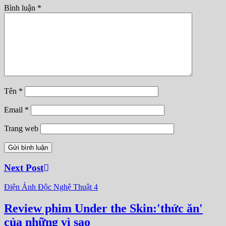
Bình luận
*
Tên
*
Email
*
Trang web
Next Post
Điện Ảnh
Độc
Nghệ Thuật 4
Review phim Under the Skin:'thức ăn'
của những vì sao