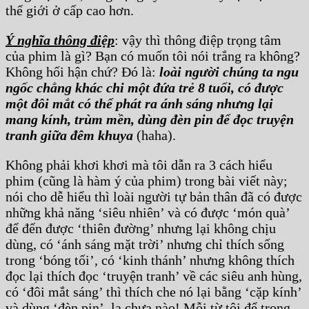
thế giới ở cấp cao hơn.
Ý nghĩa thông điệp
: vậy thì thông điệp trọng tâm
của phim là gì? Bạn có muốn tôi nói trắng ra không?
Không hối hận chứ? Đó là:
loài người chúng ta ngu
ngốc chẳng khác chi một đứa trẻ 8 tuổi, có được
một đôi mắt có thể phát ra ánh sáng nhưng lại
mang kính, trùm mền, dùng đèn pin để đọc truyện
tranh giữa đêm khuya
(haha).
Không phải khơi khơi mà tôi dẫn ra 3 cách hiểu
phim (cũng là hàm ý của phim) trong bài viết này;
nói cho dễ hiểu thì loài người tự bản thân đã có được
những khả năng ‘siêu nhiên’ và có được ‘món quà’
để đến được ‘thiên đường’ nhưng lại không chịu
dùng, có ‘ánh sáng mặt trời’ nhưng chỉ thích sống
trong ‘bóng tối’, có ‘kinh thánh’ nhưng không thích
đọc lại thích đọc ‘truyện tranh’ về các siêu anh hùng,
có ‘đôi mắt sáng’ thì thích che nó lại bằng ‘cặp kính’
và dùng ‘đèn pin’, lạ chưa nào! Mỗi từ tôi để trong