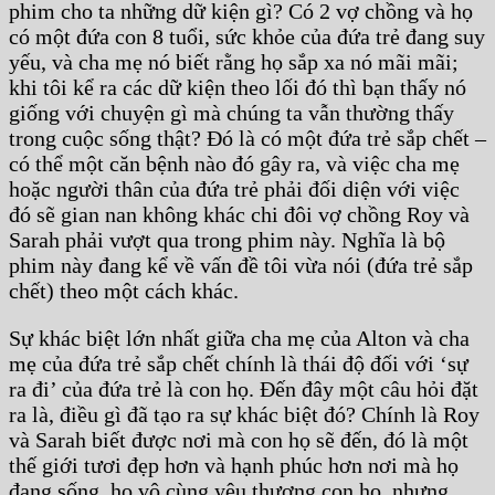
phim cho ta những dữ kiện gì? Có 2 vợ chồng và họ
có một đứa con 8 tuổi, sức khỏe của đứa trẻ đang suy
yếu, và cha mẹ nó biết rằng họ sắp xa nó mãi mãi;
khi tôi kể ra các dữ kiện theo lối đó thì bạn thấy nó
giống với chuyện gì mà chúng ta vẫn thường thấy
trong cuộc sống thật? Đó là có một đứa trẻ sắp chết –
có thể một căn bệnh nào đó gây ra, và việc cha mẹ
hoặc người thân của đứa trẻ phải đối diện với việc
đó sẽ gian nan không khác chi đôi vợ chồng Roy và
Sarah phải vượt qua trong phim này. Nghĩa là bộ
phim này đang kể về vấn đề tôi vừa nói (đứa trẻ sắp
chết) theo một cách khác.
Sự khác biệt lớn nhất giữa cha mẹ của Alton và cha
mẹ của đứa trẻ sắp chết chính là thái độ đối với ‘sự
ra đi’ của đứa trẻ là con họ. Đến đây một câu hỏi đặt
ra là, điều gì đã tạo ra sự khác biệt đó? Chính là Roy
và Sarah biết được nơi mà con họ sẽ đến, đó là một
thế giới tươi đẹp hơn và hạnh phúc hơn nơi mà họ
đang sống, họ vô cùng yêu thương con họ, nhưng