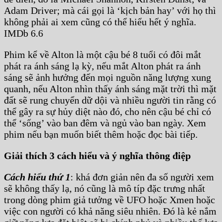
Adam Driver; mà cái gọi là ‘kịch bản hay’ với họ thì
không phải ai xem cũng có thể hiểu hết ý nghĩa.
IMDb 6.6
Phim kể về Alton là một cậu bé 8 tuổi có đôi mắt
phát ra ánh sáng lạ kỳ, nếu mắt Alton phát ra ánh
sáng sẽ ảnh hưởng đến mọi nguồn năng lượng xung
quanh, nếu Alton nhìn thấy ánh sáng mặt trời thì mặt
đất sẽ rung chuyển dữ dội và nhiều người tin rằng có
thể gây ra sự hủy diệt nào đó, cho nên cậu bé chỉ có
thể ‘sống’ vào ban đêm và ngủ vào ban ngày. Xem
phim nếu bạn muốn biết thêm hoặc đọc bài tiếp.
Giải thích 3 cách hiểu và ý nghĩa thông điệp
Cách hiểu thứ 1
: khá đơn giản nên đa số người xem
sẽ không thấy lạ, nó cũng là mô típ đặc trưng nhất
trong dòng phim giả tưởng về UFO hoặc Xmen hoặc
việc con người có khả năng siêu nhiên. Đó là kẻ nắm