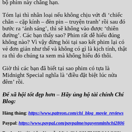
bộ phim này chẳng hạn.
Tóm lại thì nhân loại nếu không chịu vứt đi ‘chiếc
chăn – cặp kính – đèn pin – truyện tranh’ rồi sau đó
bước ra ‘ánh sáng’, thì sẽ không vào được ‘thiên
đường’. Các bạn thấy sao? Phim rất dễ hiểu đúng
không nào? Vì vậy đừng hỏi tại sao kết phim lại có
vẻ đơn giản như thế và không có gì là kịch tính, thật
ra thì do chúng ta xem mà không hiểu đó thôi.
Giờ thì các bạn đã biết tại sao phim có tựa là
Midnight Special nghĩa là ‘điều đặt biệt lúc nửa
đêm’ rồi.
Để xã hội tốt đẹp hơn
–
Hãy ủng hộ tài chính Chí
Blog:
Hàng tháng
:
https://www.patreon.com/chi_blog_movie_reviews
Paypal
:
https://www.paypal.com/paypalme/nguyenminhchi2806