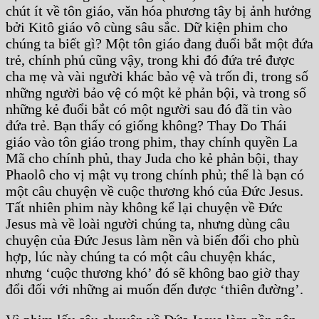
chút ít về tôn giáo, văn hóa phương tây bị ảnh hưởng
bởi Kitô giáo vô cùng sâu sắc. Dữ kiện phim cho
chúng ta biết gì? Một tôn giáo đang đuổi bắt một đứa
trẻ, chính phủ cũng vậy, trong khi đó đứa trẻ được
cha mẹ và vài người khác bảo vệ và trốn đi, trong số
những người bảo vệ có một kẻ phản bội, và trong số
những kẻ đuổi bắt có một người sau đó đã tin vào
đứa trẻ. Bạn thấy có giống không? Thay Do Thái
giáo vào tôn giáo trong phim, thay chính quyền La
Mã cho chính phủ, thay Juda cho kẻ phản bội, thay
Phaolô cho vị mật vụ trong chính phủ; thế là bạn có
một câu chuyện về cuộc thương khó của Đức Jesus.
Tất nhiên phim này không kể lại chuyện về Đức
Jesus mà về loài người chúng ta, nhưng dùng câu
chuyện của Đức Jesus làm nền và biến đổi cho phù
hợp, lúc này chúng ta có một câu chuyện khác,
nhưng ‘cuộc thương khó’ đó sẽ không bao giờ thay
đổi đối với những ai muốn đến được ‘thiên đường’.