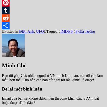
Facebook
Pinterest
Tumblr
Reddit
Posted in
Điện Ảnh
,
UFO
Tagged #
IMDb 6
#
P Giả Tưởng
Share
Minh Chí
Bạn tôi góp ý là: nhiều người ở VN thích làm màu, nên tôi cần làm
màu hơn thế. Cho nên các bạn cứ nghĩ tôi rất "đỉnh" là được!
Để lại một bình luận
Email của bạn sẽ không được hiển thị công khai.
Các trường bắt
buộc được đánh dấu
*