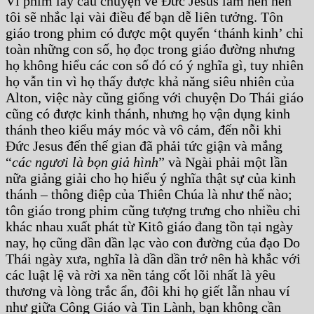
Vì phim lấy câu chuyện về Đức Jesus làm nền nên
tôi sẽ nhắc lại vài điều để bạn dễ liên tưởng. Tôn
giáo trong phim có được một quyển ‘thánh kinh’ chỉ
toàn những con số, họ đọc trong giáo đường nhưng
họ không hiểu các con số đó có ý nghĩa gì, tuy nhiên
họ vẫn tin vì họ thấy được khả năng siêu nhiên của
Alton, việc này cũng giống với chuyện Do Thái giáo
cũng có được kinh thánh, nhưng họ vận dụng kinh
thánh theo kiểu máy móc và vô cảm, đến nỗi khi
Đức Jesus đến thế gian đã phải tức giận và mắng
“
các ngươi là bọn giả hình
” và Ngài phải một lần
nữa giảng giải cho họ hiểu ý nghĩa thật sự của kinh
thánh – thông điệp của Thiên Chúa là như thế nào;
tôn giáo trong phim cũng tượng trưng cho nhiều chi
khác nhau xuất phát từ Kitô giáo đang tồn tại ngày
nay, họ cũng dần dần lạc vào con đường của đạo Do
Thái ngày xưa, nghĩa là dần dần trở nên hà khắc với
các luật lệ và rời xa nền tảng cốt lõi nhất là yêu
thương và lòng trắc ẩn, đôi khi họ giết lẫn nhau ví
như giữa Công Giáo và Tin Lành, bạn không cần