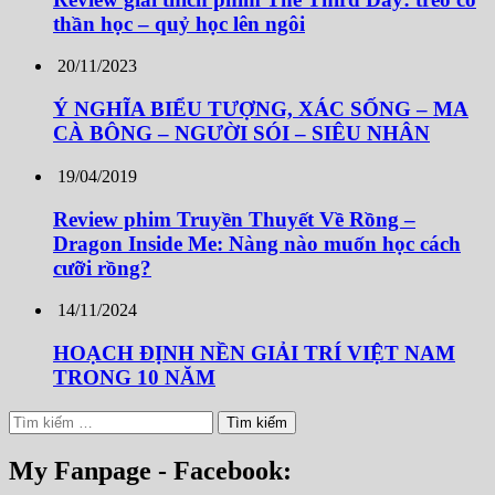
thần học – quỷ học lên ngôi
20/11/2023
Ý NGHĨA BIỂU TƯỢNG, XÁC SỐNG – MA
CÀ BÔNG – NGƯỜI SÓI – SIÊU NHÂN
19/04/2019
Review phim Truyền Thuyết Về Rồng –
Dragon Inside Me: Nàng nào muốn học cách
cưỡi rồng?
14/11/2024
HOẠCH ĐỊNH NỀN GIẢI TRÍ VIỆT NAM
TRONG 10 NĂM
Tìm
kiếm
cho:
My Fanpage - Facebook: