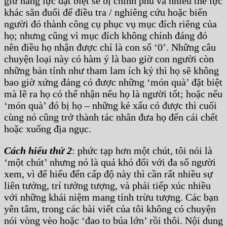
giữ năng lực đặt biệt sẽ bị chính phủ và nhiều thế lực
khác săn đuổi để điều tra / nghiêng cứu hoặc biến
người đó thành công cụ phục vụ mục đích riêng của
họ; nhưng cũng vì mục đích không chính đáng đó
nên điều họ nhận được chỉ là con số ‘0’. Những câu
chuyện loại này có hàm ý là bao giờ con người còn
những bản tính như tham lam ích kỷ thì họ sẽ không
bao giờ xứng đáng có được những ‘món quà’ đặt biệt
mà lẽ ra họ có thể nhận nếu họ là người tốt; hoặc nếu
‘món quà’ đó bị họ – những kẻ xấu có được thì cuối
cùng nó cũng trở thành tác nhân đưa họ đến cái chết
hoặc xuống địa ngục.
Cách hiểu thứ 2
: phức tạp hơn một chút, tôi nói là
‘một chút’ nhưng nó là quá khó đối với đa số người
xem, vì để hiểu đến cấp độ này thì cần rất nhiều sự
liên tưởng, trí tưởng tượng, và phải tiếp xúc nhiều
với những khái niệm mang tính trừu tượng. Các bạn
yên tâm, trong các bài viết của tôi không có chuyện
nói vòng vèo hoặc ‘đao to búa lớn’ rồi thôi. Nội dung