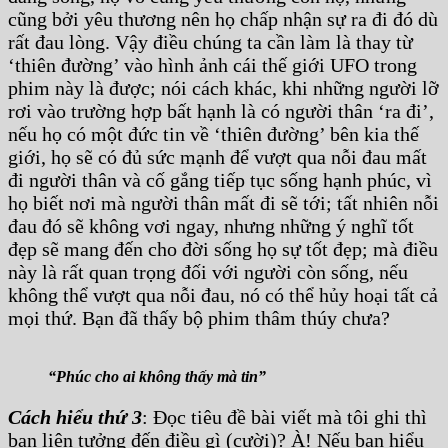
cũng bởi yêu thương nên họ chấp nhận sự ra đi đó dù
rất đau lòng. Vậy điều chúng ta cần làm là thay từ
‘thiên đường’ vào hình ảnh cái thế giới UFO trong
phim này là được; nói cách khác, khi những người lỡ
rơi vào trường hợp bất hạnh là có người thân ‘ra đi’,
nếu họ có một đức tin về ‘thiên đường’ bên kia thế
giới, họ sẽ có đủ sức mạnh để vượt qua nỗi đau mất
đi người thân và cố gắng tiếp tục sống hạnh phúc, vì
họ biết nơi mà người thân mất đi sẽ tới; tất nhiên nỗi
đau đó sẽ không vơi ngay, nhưng những ý nghĩ tốt
đẹp sẽ mang đến cho đời sống họ sự tốt đẹp; mà điều
này là rất quan trọng đối với người còn sống, nếu
không thể vượt qua nỗi đau, nó có thể hủy hoại tất cả
mọi thứ. Bạn đã thấy bộ phim thâm thúy chưa?
“Phúc cho ai không thấy mà tin”
Cách hiểu thứ 3
: Đọc tiêu đề bài viết mà tôi ghi thì
bạn liên tưởng đến điều gì (cười)? À! Nếu bạn hiểu