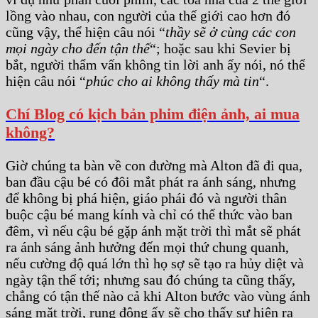
lồng vào nhau, con người của thế giới cao hơn đó
cũng vậy, thể hiện câu nói “
thầy sẽ ở cùng các con
mọi ngày cho đến tận thế
“; hoặc sau khi Sevier bị
bắt, người thẩm vấn không tin lời anh ấy nói, nó thể
hiện câu nói “
phúc cho ai không thấy mà tin
“.
Chí Blog có kịch bản phim điện ảnh, ai mua
không?
Giờ chúng ta bàn về con đường mà Alton đã đi qua,
ban đầu cậu bé có đôi mắt phát ra ánh sáng, nhưng
để không bị phá hiện, giáo phái đó và người thân
buộc cậu bé mang kính và chỉ có thể thức vào ban
đêm, vì nếu cậu bé gặp ánh mặt trời thì mắt sẽ phát
ra ánh sáng ảnh hưởng đến mọi thứ chung quanh,
nếu cường độ quá lớn thì họ sợ sẽ tạo ra hủy diệt và
ngày tận thế tới; nhưng sau đó chúng ta cũng thấy,
chẳng có tận thế nào cả khi Alton bước vào vùng ánh
sáng mặt trời, rung động ấy sẽ cho thấy sự hiện ra