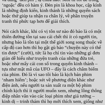
‘ngoặc’ đều có hàm ý. Đèn pin là khoa học, cặp kính
là những định kiến, kinh thánh là những quyển sách
hoặc thứ giúp ta nhận ra chân lý, về phần truyện
tranh thì phức tạp hơn để giải thích.
Nói cách khác, khi có vị tôn sư nào đó bảo là có một
thiên đường tồn tại sau cái chết thì ít có người tin,
nhưng bảo là tồn tại một thế giới song song thuộc về
cấp độ cao hơn thì họ gật gù bảo “chuyện này có thể
tin được” (cười), tức là họ chỉ tin vào những gì đơn
giản dễ hiểu như truyện tranh của những đứa trẻ,
hoặc như mấy cái con số trong quyển kinh thánh –
tựa như mật mã của UFO – đây là cách châm biếm
của phim. Đó là vì sao tôi bảo là kịch bản phim
‘nham hiểm’; hoặc xét về phương diện khác như
điện ảnh, nếu người ta sản xuất ra một bộ phim
chính kịch thì ít người muốn xem, nhưng lồng thông
điệp nhân văn vào các loại phim như giả tưởng –
kinh dị – trinh thám thì họ mới thích xem, giống như