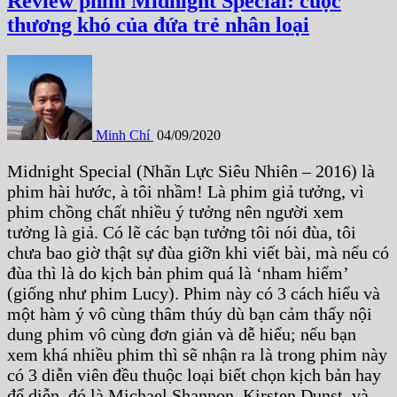
Review phim Midnight Special: cuộc
thương khó của đứa trẻ nhân loại
Minh Chí
04/09/2020
Midnight Special (Nhãn Lực Siêu Nhiên – 2016) là
phim hài hước, à tôi nhầm! Là phim giả tưởng, vì
phim chồng chất nhiều ý tưởng nên người xem
tưởng là giả. Có lẽ các bạn tưởng tôi nói đùa, tôi
chưa bao giờ thật sự đùa giỡn khi viết bài, mà nếu có
đùa thì là do kịch bản phim quá là ‘nham hiểm’
(giống như phim Lucy). Phim này có 3 cách hiểu và
một hàm ý vô cùng thâm thúy dù bạn cảm thấy nội
dung phim vô cùng đơn giản và dễ hiểu; nếu bạn
xem khá nhiều phim thì sẽ nhận ra là trong phim này
có 3 diễn viên đều thuộc loại biết chọn kịch bản hay
để diễn, đó là Michael Shannon, Kirsten Dunst, và