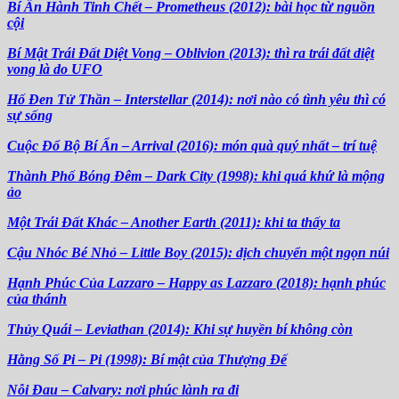
Bí Ẩn Hành Tinh Chết – Prometheus (2012): bài học từ nguồn
cội
Bí Mật Trái Đất Diệt Vong – Oblivion (2013): thì ra trái đất diệt
vong là do UFO
Hố Đen Tử Thần – Interstellar (2014): nơi nào có tình yêu thì có
sự sống
Cuộc Đổ Bộ Bí Ẩn – Arrival (2016): món quà quý nhất – trí tuệ
Thành Phố Bóng Đêm – Dark City (1998): khi quá khứ là mộng
ảo
Một Trái Đất Khác – Another Earth (2011): khi ta thấy ta
Cậu Nhóc Bé Nhỏ – Little Boy (2015): dịch chuyển một ngọn núi
Hạnh Phúc Của Lazzaro – Happy as Lazzaro (2018): hạnh phúc
của thánh
Thủy Quái – Leviathan (2014): Khi sự huyền bí không còn
Hằng Số Pi – Pi (1998): Bí mật của Thượng Đế
Nỗi Đau – Calvary: nơi phúc lành ra đi