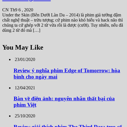
CN Th9 6 , 2020
Under the Skin (Bên Dưới Làn Da – 2014) là phim giả tưởng đậm
chất nghệ thuật – trừu tượng; cứ phim nào khó hiểu và hack não thì
chúng ta cứ ghép với 2 từ vừa rồi là được (cười). Tuy nhiên, nếu đã
dùng 2 từ đó mà […]
You May Like
23/01/2020
Review ý nghĩa phim Edge of Tomorrow: hòa
bình cho ngày mai
12/04/2021
Bàn về điện ảnh: nguyên nhân thất bại của
phim Việt
25/10/2020
Review giải thích phim The Third Day: treo cổ