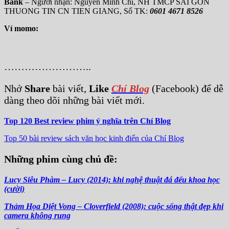
Bank
– Người nhận: Nguyễn Minh Chí, NH TMCP SAI GON
THUONG TIN CN TIEN GIANG, Số TK:
0601 4671 8526
Ví momo:
……………………..
Nhớ
Share
bài viết,
Like
Chí Blog
(Facebook) để dễ
dàng theo dõi những bài viết mới.
Top 120 Best review phim ý nghĩa trên Chí Blog
Top 50 bài review sách văn học kinh điển của Chí Blog
Những phim cùng chủ đề:
Lucy Siêu Phàm –
Lucy (2014): khi nghệ thuật đá đểu khoa học
(cười)
Thảm Họa Diệt Vong – Cloverfield (2008): cuộc sống thật đẹp khi
camera không rung