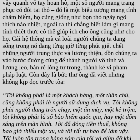
vây quanh vỗ tay hoan hô, một số người mang trang
phục có đôi tai thỏ – đó là một biểu tượng mang tính
châm biếm, họ cũng giống như bọn thỏ ngây ngô
thích náo nhiệt, ngoài ra thì chẳng biết làm gì mang
tính thiết thực có thể giúp ích cho ông cũng như cho
họ. Cái hệ thống mà cả loài người chúng ta đang
sống trong nó đang từng giờ từng phút giết chết
những người trung thực và lương thiện, dồn chúng ta
vào bước đường cùng để thành người vô tình và
lương lẹo, bán rẻ lòng tự trọng, thành kẻ vi phạm
pháp luật. Còn đây là bức thư ông đã viết nhưng
không kịp đọc trước tòa:
“Tôi không phải là một khách hàng, một thân chủ,
cũng không phải là người sữ dụng dịch vụ. Tôi không
phải người đang trốn chạy, một ăn mày, một kẻ trộm,
tôi không phải là số bảo hiểm quốc gia, hay một đốm
sáng trên màn hình. Tôi đã đóng tiền thuế, không
bao giờ thiếu một xu, và tôi rất tự hào để làm vậy.
Tôi luôn tôn trọng hàng xóm của tôi và giúp đỡ khi