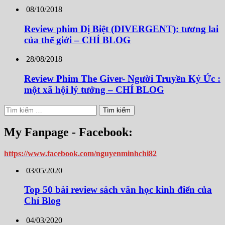
08/10/2018
Review phim Dị Biệt (DIVERGENT): tương lai
của thế giới – CHÍ BLOG
28/08/2018
Review Phim The Giver- Người Truyền Ký Ức :
một xã hội lý tưởng – CHÍ BLOG
Tìm
kiếm
cho:
My Fanpage - Facebook:
https://www.facebook.com/nguyenminhchi82
03/05/2020
Top 50 bài review sách văn học kinh điển của
Chí Blog
04/03/2020