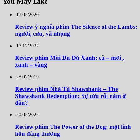
You May Like
17/02/2020
Review ý nghĩa phim The Silence of the Lambs:
người, cừu, và nhộng
17/12/2022
Review phim Mùi Đu Đủ Xanh: cũ – mới ,
xanh – vàng
25/02/2019
Review phim Nhà Tù Shawshank – The
Shawshank Redemption: Sự cứu rỗi nằm ở
đâu?
20/02/2022
Review phim The Power of the Dog: một linh
hồn đáng thương