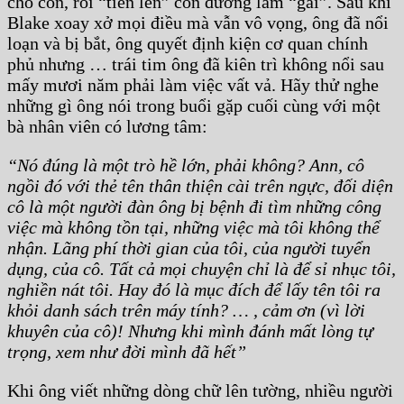
cho con, rồi “tiến lên” con đường làm “gái”. Sau khi
Blake xoay xở mọi điều mà vẫn vô vọng, ông đã nổi
loạn và bị bắt, ông quyết định kiện cơ quan chính
phủ nhưng … trái tim ông đã kiên trì không nổi sau
mấy mươi năm phải làm việc vất vả. Hãy thử nghe
những gì ông nói trong buổi gặp cuối cùng với một
bà nhân viên có lương tâm:
“Nó đúng là một trò hề lớn, phải không? Ann, cô
ngồi đó với thẻ tên thân thiện cài trên ngực, đối diện
cô là một người đàn ông bị bệnh đi tìm những công
việc mà không tồn tại, những việc mà tôi không thể
nhận. Lãng phí thời gian của tôi, của người tuyển
dụng, của cô. Tất cả mọi chuyện chỉ là để sỉ nhục tôi,
nghiền nát tôi. Hay đó là mục đích để lấy tên tôi ra
khỏi danh sách trên máy tính? … , cảm ơn (vì lời
khuyên của cô)! Nhưng khi mình đánh mất lòng tự
trọng, xem như đời mình đã hết”
Khi ông viết những dòng chữ lên tường, nhiều người