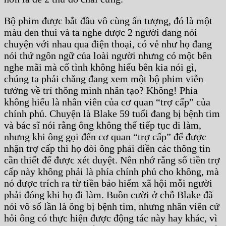
Bộ phim được bắt đầu vô cùng ấn tượng, đó là một
màu đen thui và ta nghe được 2 người đang nói
chuyện với nhau qua điện thoại, có vẻ như họ đang
nói thứ ngôn ngữ của loài người nhưng có một bên
nghe mãi mà cố tình không hiểu bên kia nói gì,
chúng ta phải chăng đang xem một bộ phim viễn
tưởng về trí thông minh nhân tạo? Không! Phía
không hiểu là nhân viên của cơ quan “trợ cấp” của
chính phủ. Chuyện là Blake 59 tuổi đang bị bệnh tim
và bác sĩ nói rằng ông không thể tiếp tục đi làm,
nhưng khi ông gọi đến cơ quan “trợ cấp” để được
nhận trợ cấp thì họ đòi ông phải điền các thông tin
cần thiết để được xét duyệt. Nên nhớ rằng số tiền trợ
cấp này không phải là phía chính phủ cho không, mà
nó được trích ra từ tiền bảo hiểm xã hội mỗi người
phải đóng khi họ đi làm. Buồn cười ở chỗ Blake đã
nói vô số lần là ông bị bệnh tim, nhưng nhân viên cứ
hỏi ông có thực hiện được động tác này hay khác, vì