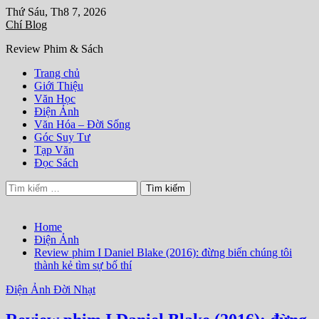
Skip
Thứ Sáu, Th8 7, 2026
to
Chí Blog
content
Review Phim & Sách
Trang chủ
Giới Thiệu
Văn Học
Điện Ảnh
Văn Hóa – Đời Sống
Góc Suy Tư
Tạp Văn
Đọc Sách
Tìm
kiếm
cho:
Home
Điện Ảnh
Review phim I Daniel Blake (2016): đừng biến chúng tôi
thành kẻ tìm sự bố thí
Điện Ảnh
Đời Nhạt