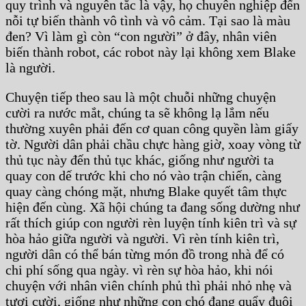
quy trình và nguyên tắc là vậy, họ chuyên nghiệp đến
nỗi tự biến thành vô tình và vô cảm. Tại sao là màu
đen? Vì làm gì còn “con người” ở đây, nhân viên
biến thành robot, các robot này lại không xem Blake
là người.
Chuyện tiếp theo sau là một chuỗi những chuyện
cười ra nước mắt, chúng ta sẽ không lạ lắm nếu
thường xuyên phải đến cơ quan công quyền làm giấy
tờ. Người dân phải chầu chực hàng giờ, xoay vòng từ
thủ tục này đến thủ tục khác, giống như người ta
quay con dế trước khi cho nó vào trận chiến, càng
quay càng chóng mặt, nhưng Blake quyết tâm thực
hiện đến cùng. Xã hội chúng ta đang sống dường như
rất thích giúp con người rèn luyện tính kiên trì và sự
hòa hảo giữa người và người. Vì rèn tính kiên trì,
người dân có thể bán từng món đồ trong nhà để có
chi phí sống qua ngày. vì rèn sự hòa hảo, khi nói
chuyện với nhân viên chính phủ thì phải nhỏ nhẹ và
tươi cười, giống như những con chó đang quẩy đuôi