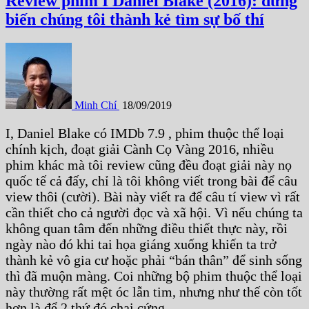
Review phim I Daniel Blake (2016): đừng
biến chúng tôi thành kẻ tìm sự bố thí
Minh Chí
18/09/2019
I, Daniel Blake có IMDb 7.9 , phim thuộc thể loại
chính kịch, đoạt giải Cành Cọ Vàng 2016, nhiều
phim khác mà tôi review cũng đều đoạt giải này nọ
quốc tế cả đấy, chỉ là tôi không viết trong bài để câu
view thôi (cười). Bài này viết ra để câu tí view vì rất
cần thiết cho cả người đọc và xã hội. Vì nếu chúng ta
không quan tâm đến những điều thiết thực này, rồi
ngày nào đó khi tai họa giáng xuống khiến ta trở
thành kẻ vô gia cư hoặc phải “bán thân” để sinh sống
thì đã muộn màng. Coi những bộ phim thuộc thể loại
này thường rất mệt óc lẫn tim, nhưng như thế còn tốt
hơn là để 2 thứ đó chai cứng.