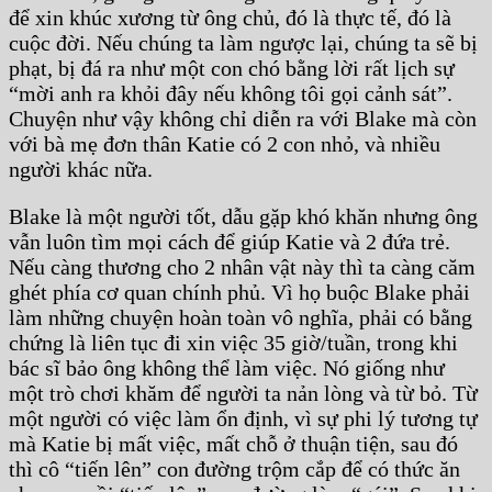
để xin khúc xương từ ông chủ, đó là thực tế, đó là
cuộc đời. Nếu chúng ta làm ngược lại, chúng ta sẽ bị
phạt, bị đá ra như một con chó bằng lời rất lịch sự
“mời anh ra khỏi đây nếu không tôi gọi cảnh sát”.
Chuyện như vậy không chỉ diễn ra với Blake mà còn
với bà mẹ đơn thân Katie có 2 con nhỏ, và nhiều
người khác nữa.
Blake là một người tốt, dẫu gặp khó khăn nhưng ông
vẫn luôn tìm mọi cách để giúp Katie và 2 đứa trẻ.
Nếu càng thương cho 2 nhân vật này thì ta càng căm
ghét phía cơ quan chính phủ. Vì họ buộc Blake phải
làm những chuyện hoàn toàn vô nghĩa, phải có bằng
chứng là liên tục đi xin việc 35 giờ/tuần, trong khi
bác sĩ bảo ông không thể làm việc. Nó giống như
một trò chơi khăm để người ta nản lòng và từ bỏ. Từ
một người có việc làm ổn định, vì sự phi lý tương tự
mà Katie bị mất việc, mất chỗ ở thuận tiện, sau đó
thì cô “tiến lên” con đường trộm cắp để có thức ăn