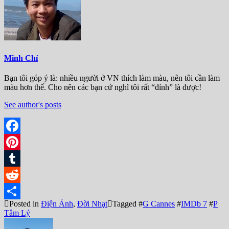
Minh Chí
Bạn tôi góp ý là: nhiều người ở VN thích làm màu, nên tôi cần làm
màu hơn thế. Cho nên các bạn cứ nghĩ tôi rất “đỉnh” là được!
See author's posts
Facebook
Pinterest
Tumblr
Reddit
Posted in
Điện Ảnh
,
Đời Nhạt
Tagged #
G Cannes
#
IMDb 7
#
P
Share
Tâm Lý