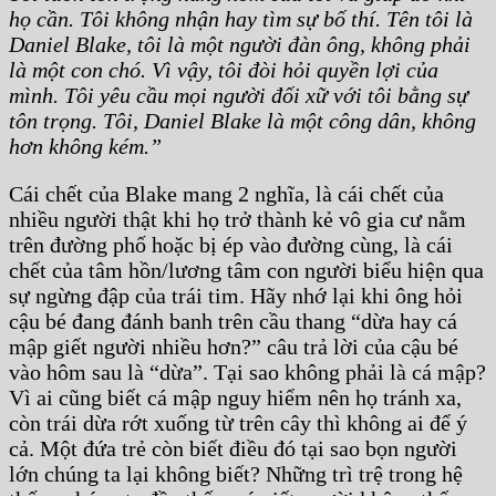
họ cần. Tôi không nhận hay tìm sự bố thí. Tên tôi là
Daniel Blake, tôi là một người đàn ông, không phải
là một con chó. Vì vậy, tôi đòi hỏi quyền lợi của
mình. Tôi yêu cầu mọi người đối xữ với tôi bằng sự
tôn trọng. Tôi, Daniel Blake là một công dân, không
hơn không kém.”
Cái chết của Blake mang 2 nghĩa, là cái chết của
nhiều người thật khi họ trở thành kẻ vô gia cư nằm
trên đường phố hoặc bị ép vào đường cùng, là cái
chết của tâm hồn/lương tâm con người biểu hiện qua
sự ngừng đập của trái tim. Hãy nhớ lại khi ông hỏi
cậu bé đang đánh banh trên cầu thang “dừa hay cá
mập giết người nhiều hơn?” câu trả lời của cậu bé
vào hôm sau là “dừa”. Tại sao không phải là cá mập?
Vì ai cũng biết cá mập nguy hiểm nên họ tránh xa,
còn trái dừa rớt xuống từ trên cây thì không ai để ý
cả. Một đứa trẻ còn biết điều đó tại sao bọn người
lớn chúng ta lại không biết? Những trì trệ trong hệ