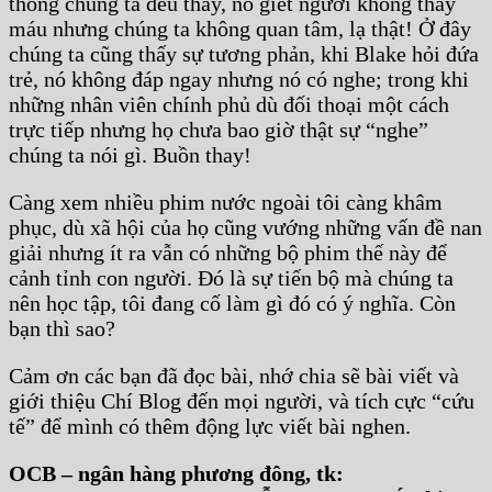
thống chúng ta đều thấy, nó giết người không thấy
máu nhưng chúng ta không quan tâm, lạ thật! Ở đây
chúng ta cũng thấy sự tương phản, khi Blake hỏi đứa
trẻ, nó không đáp ngay nhưng nó có nghe; trong khi
những nhân viên chính phủ dù đối thoại một cách
trực tiếp nhưng họ chưa bao giờ thật sự “nghe”
chúng ta nói gì. Buồn thay!
Càng xem nhiều phim nước ngoài tôi càng khâm
phục, dù xã hội của họ cũng vướng những vấn đề nan
giải nhưng ít ra vẫn có những bộ phim thế này để
cảnh tỉnh con người. Đó là sự tiến bộ mà chúng ta
nên học tập, tôi đang cố làm gì đó có ý nghĩa. Còn
bạn thì sao?
Cảm ơn các bạn đã đọc bài, nhớ chia sẽ bài viết và
giới thiệu Chí Blog đến mọi người, và tích cực “cứu
tế” để mình có thêm động lực viết bài nghen.
OCB – ngân hàng phương đông, tk: