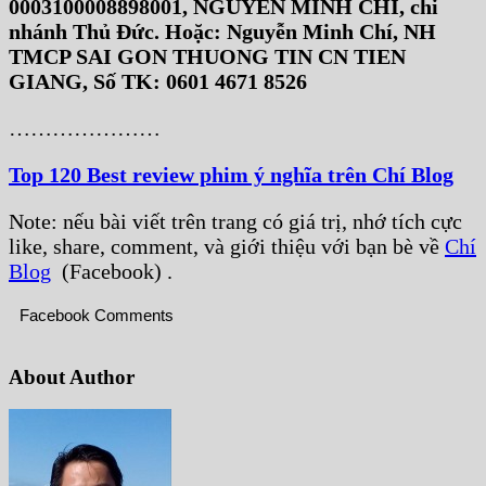
0003100008898001, NGUYỄN MINH CHÍ, chi
nhánh Thủ Đức. Hoặc: Nguyễn Minh Chí, NH
TMCP SAI GON THUONG TIN CN TIEN
GIANG, Số TK: 0601 4671 8526
…………………
Top 120 Best review phim ý nghĩa trên Chí Blog
Note: nếu bài viết trên trang có giá trị, nhớ tích cực
like, share, comment, và giới thiệu với bạn bè về
Chí
Blog
(Facebook) .
Facebook Comments
About Author