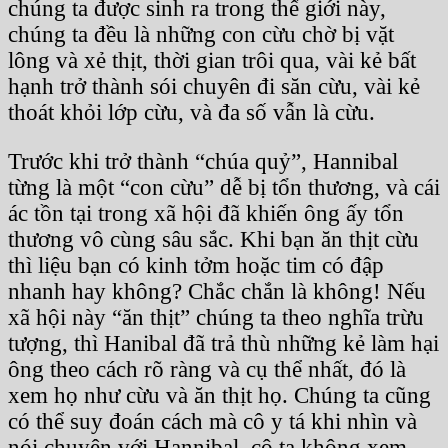
chúng ta được sinh ra trong thế giới này,
chúng ta đều là những con cừu chờ bị vặt
lông và xẻ thịt, thời gian trôi qua, vài kẻ bất
hạnh trở thành sói chuyên đi săn cừu, vài kẻ
thoát khỏi lớp cừu, và đa số vẫn là cừu.
Trước khi trở thành “chúa quỷ”, Hannibal
từng là một “con cừu” dễ bị tổn thương, và cái
ác tồn tại trong xã hội đã khiến ông ấy tổn
thương vô cùng sâu sắc. Khi bạn ăn thịt cừu
thì liệu bạn có kinh tởm hoặc tim có đập
nhanh hay không? Chắc chắn là không! Nếu
xã hội này “ăn thịt” chúng ta theo nghĩa trừu
tượng, thì Hanibal đã trả thù những kẻ làm hại
ông theo cách rõ ràng và cụ thể nhất, đó là
xem họ như cừu và ăn thịt họ. Chúng ta cũng
có thể suy đoán cách mà cô y tá khi nhìn và
nói chuyện với Hannibal, cô ta không xem