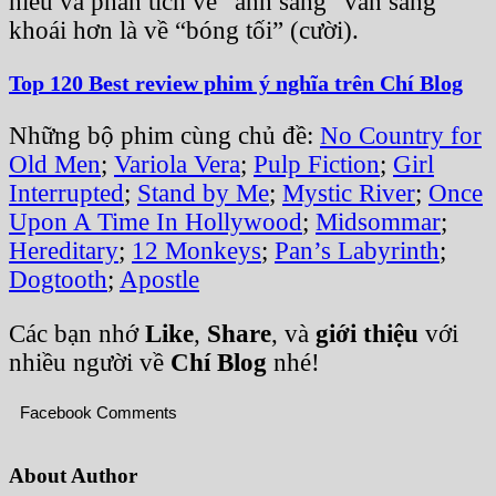
hiểu và phân tích về “ánh sáng” vẫn sảng
khoái hơn là về “bóng tối” (cười).
Top 120 Best review phim ý nghĩa trên Chí Blog
Những bộ phim cùng chủ đề:
No Country for
Old Men
;
Variola Vera
;
Pulp Fiction
;
Girl
Interrupted
;
Stand by Me
;
Mystic River
;
Once
Upon A Time In Hollywood
;
Midsommar
;
Hereditary
;
12 Monkeys
;
Pan’s Labyrinth
;
Dogtooth
;
Apostle
Các bạn nhớ
Like
,
Share
, và
giới thiệu
với
nhiều người về
Chí Blog
nhé!
Facebook Comments
About Author