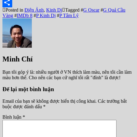
Reddit
Posted in
Điện Ảnh
,
Kinh Dị
Tagged #
G Oscar
#
G Quả Cầu
Share
Vàng
#
IMDb 8
#
P Kinh Dị
#
P Tâm Lý
Minh Chí
Bạn tôi góp ý là: nhiều người ở VN thích làm màu, nên tôi cần làm
màu hơn thế. Cho nên các bạn cứ nghĩ tôi rất "đỉnh" là được!
Để lại một bình luận
Email của bạn sẽ không được hiển thị công khai.
Các trường bắt
buộc được đánh dấu
*
Bình luận
*