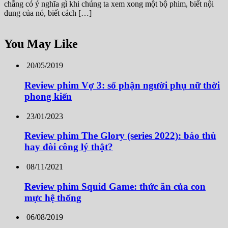
chẳng có ý nghĩa gì khi chúng ta xem xong một bộ phim, biết nội
dung của nó, biết cách […]
You May Like
20/05/2019
Review phim Vợ 3: số phận người phụ nữ thời
phong kiến
23/01/2023
Review phim The Glory (series 2022): báo thù
hay đòi công lý thật?
08/11/2021
Review phim Squid Game: thức ăn của con
mực hệ thống
06/08/2019