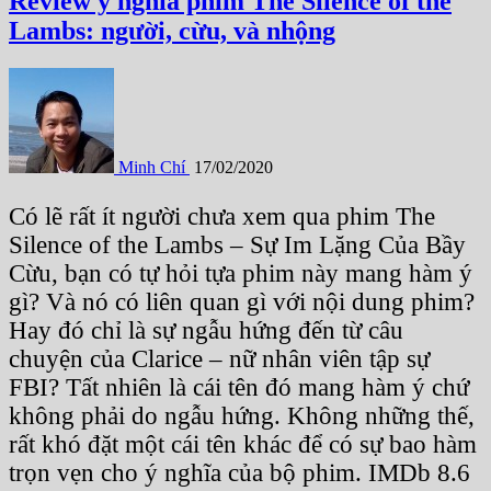
Review ý nghĩa phim The Silence of the
Lambs: người, cừu, và nhộng
Minh Chí
17/02/2020
Có lẽ rất ít người chưa xem qua phim The
Silence of the Lambs – Sự Im Lặng Của Bầy
Cừu, bạn có tự hỏi tựa phim này mang hàm ý
gì? Và nó có liên quan gì với nội dung phim?
Hay đó chỉ là sự ngẫu hứng đến từ câu
chuyện của Clarice – nữ nhân viên tập sự
FBI? Tất nhiên là cái tên đó mang hàm ý chứ
không phải do ngẫu hứng. Không những thế,
rất khó đặt một cái tên khác để có sự bao hàm
trọn vẹn cho ý nghĩa của bộ phim. IMDb 8.6