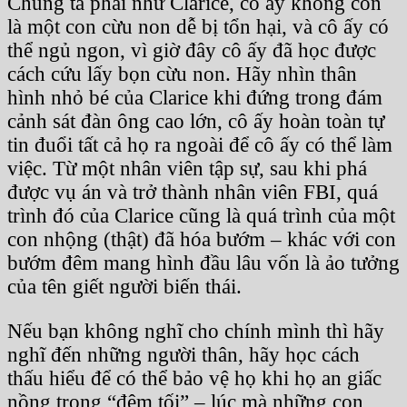
Chúng ta phải như Clarice, cô ấy không còn
là một con cừu non dễ bị tổn hại, và cô ấy có
thể ngủ ngon, vì giờ đây cô ấy đã học được
cách cứu lấy bọn cừu non. Hãy nhìn thân
hình nhỏ bé của Clarice khi đứng trong đám
cảnh sát đàn ông cao lớn, cô ấy hoàn toàn tự
tin đuổi tất cả họ ra ngoài để cô ấy có thể làm
việc. Từ một nhân viên tập sự, sau khi phá
được vụ án và trở thành nhân viên FBI, quá
trình đó của Clarice cũng là quá trình của một
con nhộng (thật) đã hóa bướm – khác với con
bướm đêm mang hình đầu lâu vốn là ảo tưởng
của tên giết người biến thái.
Nếu bạn không nghĩ cho chính mình thì hãy
nghĩ đến những người thân, hãy học cách
thấu hiểu để có thể bảo vệ họ khi họ an giấc
nồng trong “đêm tối” – lúc mà những con