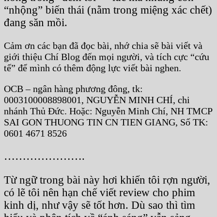
“nhộng” biến thái (nằm trong miệng xác chết)
đang săn mồi.
Cảm ơn các bạn đã đọc bài, nhớ chia sẽ bài viết và
giới thiệu Chí Blog đến mọi người, và tích cực “cứu
tế” để mình có thêm động lực viết bài nghen.
OCB – ngân hàng phương đông, tk:
0003100008898001, NGUYỄN MINH CHÍ, chi
nhánh Thủ Đức. Hoặc: Nguyễn Minh Chí, NH TMCP
SAI GON THUONG TIN CN TIEN GIANG, Số TK:
0601 4671 8526
………………….
Từ ngữ trong bài này hơi khiến tôi rợn người,
có lẽ tôi nên hạn chế viết review cho phim
kinh dị, như vậy sẽ tốt hơn. Dù sao thì tìm