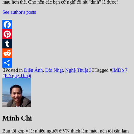
màu hơn thế. Cho nên các bạn cứ nghĩ tôi rất “đỉnh” là được!
See author's posts
Facebook
Pinterest
Tumblr
Reddit
Posted in
Điện Ảnh
,
Đời Nhạt
,
Nghệ Thuật 3
Tagged #
IMDb 7
Share
#
P Nghệ Thuật
Minh Chí
Bạn tôi góp ý là: nhiều người ở VN thích làm màu, nên tôi cần làm