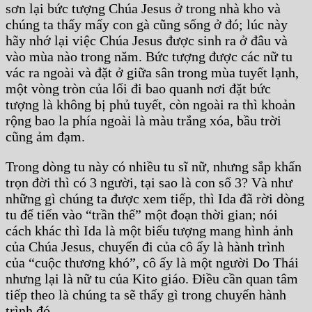
sơn lại bức tượng Chúa Jesus ở trong nhà kho và
chúng ta thấy mấy con gà cũng sống ở đó; lúc này
hãy nhớ lại việc Chúa Jesus được sinh ra ở đâu và
vào mùa nào trong năm. Bức tượng được các nữ tu
vác ra ngoài và đặt ở giữa sân trong mùa tuyết lạnh,
một vòng tròn của lối đi bao quanh nơi đặt bức
tượng là không bị phủ tuyết, còn ngoài ra thì khoản
rộng bao la phía ngoài là màu trắng xóa, bầu trời
cũng ảm đạm.
Trong dòng tu này có nhiều tu sĩ nữ, nhưng sắp khấn
trọn đời thì có 3 người, tại sao là con số 3? Và như
những gì chúng ta được xem tiếp, thì Ida đã rời dòng
tu để tiến vào “trần thế” một đoạn thời gian; nói
cách khác thì Ida là một biểu tượng mang hình ảnh
của Chúa Jesus, chuyến đi của cô ấy là hành trình
của “cuộc thương khó”, cô ấy là một người Do Thái
nhưng lại là nữ tu của Kito giáo. Điều cần quan tâm
tiếp theo là chúng ta sẽ thấy gì trong chuyến hành
trình đó.