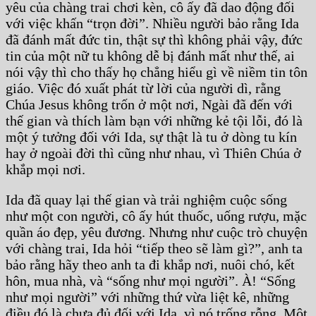
yêu của chàng trai chơi kèn, cô ấy đã dao động đối
với việc khấn “trọn đời”. Nhiều người bảo rằng Ida
đã đánh mất đức tin, thật sự thì không phải vậy, đức
tin của một nữ tu không dễ bị đánh mất như thế, ai
nói vậy thì cho thấy họ chẳng hiểu gì về niềm tin tôn
giáo. Việc đó xuất phát từ lời của người dì, rằng
Chúa Jesus không trốn ở một nơi, Ngài đã đến với
thế gian và thích làm bạn với những kẻ tội lỗi, đó là
một ý tưởng đối với Ida, sự thật là tu ở dòng tu kín
hay ở ngoài đời thì cũng như nhau, vì Thiên Chúa ở
khắp mọi nơi.
Ida đã quay lại thế gian và trải nghiệm cuộc sống
như một con người, cô ấy hút thuốc, uống rượu, mặc
quần áo đẹp, yêu đương. Nhưng như cuộc trò chuyện
với chàng trai, Ida hỏi “tiếp theo sẽ làm gì?”, anh ta
bảo rằng hãy theo anh ta đi khắp nơi, nuôi chó, kết
hôn, mua nhà, và “sống như mọi người”. À! “Sống
như mọi người” với những thứ vừa liệt kê, những
điều đó là chưa đủ đối với Ida, vì nó trống rỗng. Một