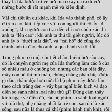
thấy là Ida bước trở về nơi mà cô ấy đã ra đi với
những bước đi rất mạnh mẽ và kiên định.
Vài chi tiết ẩn dụ khác, khi Ida vào thành phố, cô ấy
ở trên cao, khi tiếp xúc với con người thì cô ấy “đi
xuống”; khi người con trai đến chỉ nơi chôn xác thì
anh ta “lên cao”; khi anh ta thú tội giết người, lúc đó
anh ấy ở “dưới mặt đất”, và “cái hố” đó cũng do
chính anh ta đào cho anh ta qua hành vi tội lỗi.
Trong phim có một chi tiết châm biếm hơi sâu cay,
đó là chuyện người mẹ của Ida thường làm các ô cửa
sổ nhiều màu ở chuồng bò; nhưng các bạn biết đấy,
mấy con bò thì mù màu, chúng chẳng phân biệt được
gì đâu; thâm độc hơn nữa là bộ phim này được làm
theo cách trắng đen – vậy bạn nghĩ biên kịch và đạo
diễn so sánh nhân loại như thứ gì? Đừng cảm thấy
kinh ngạc về điều đó, các bộ phim so sánh loài người
với đủ thứ, nhẹ nhàng nhất là trẻ con, sau đó là xác
sống, sau nữa là thua cả khỉ (phim hành tinh khỉ), rồi