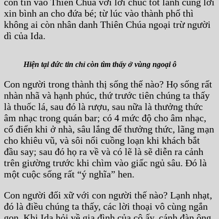
còn tin vào Thiên Chúa với lời chúc tốt lành cùng lời
xin bình an cho đứa bé; từ lúc vào thành phố thì
không ai còn nhân danh Thiên Chúa ngoại trừ người
dì của Ida.
Hiện tại đức tin chỉ còn tìm thấy ở vùng ngoại ô
Con người trong thành thị sống thế nào? Họ sống rất
nhàn nhã và hạnh phúc, thứ trước tiên chúng ta thấy
là thuốc lá, sau đó là rượu, sau nữa là thưởng thức
âm nhạc trong quán bar; có 4 mức độ cho âm nhạc,
cổ điển khi ở nhà, sâu lắng để thưởng thức, lãng mạn
cho khiêu vũ, và sôi nổi cuồng loạn khi khách bắt
đầu say; sau đó họ ra về và có lẽ là sẽ diễn ra cảnh
trên giường trước khi chìm vào giấc ngủ sâu. Đó là
một cuộc sống rất “ý nghĩa” hen.
Con người đối xữ với con người thế nào? Lạnh nhạt,
đó là điều chúng ta thấy, các lời thoại vô cùng ngắn
gọn. Khi Ida hỏi về gia đình của cô ấy, cánh đàn ông