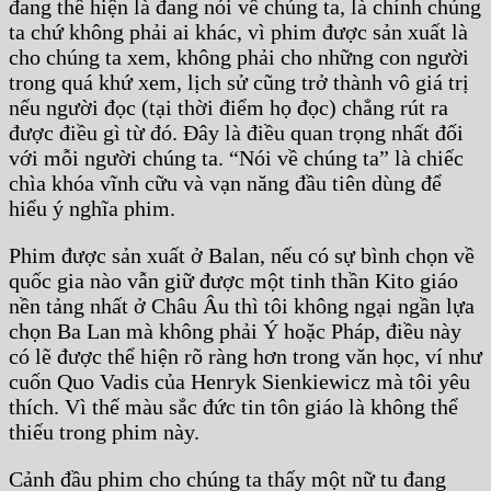
đang thể hiện là đang nói về chúng ta, là chính chúng
ta chứ không phải ai khác, vì phim được sản xuất là
cho chúng ta xem, không phải cho những con người
trong quá khứ xem, lịch sử cũng trở thành vô giá trị
nếu người đọc (tại thời điểm họ đọc) chẳng rút ra
được điều gì từ đó. Đây là điều quan trọng nhất đối
với mỗi người chúng ta. “Nói về chúng ta” là chiếc
chìa khóa vĩnh cữu và vạn năng đầu tiên dùng để
hiểu ý nghĩa phim.
Phim được sản xuất ở Balan, nếu có sự bình chọn về
quốc gia nào vẫn giữ được một tinh thần Kito giáo
nền tảng nhất ở Châu Âu thì tôi không ngại ngần lựa
chọn Ba Lan mà không phải Ý hoặc Pháp, điều này
có lẽ được thể hiện rõ ràng hơn trong văn học, ví như
cuốn Quo Vadis của Henryk Sienkiewicz mà tôi yêu
thích. Vì thế màu sắc đức tin tôn giáo là không thể
thiếu trong phim này.
Cảnh đầu phim cho chúng ta thấy một nữ tu đang