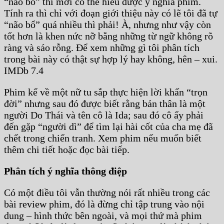
“não bổ” thì mới có thể hiểu được ý nghĩa phim.
Tính ra thì chỉ với đoạn giới thiệu này có lẽ tôi đã tự
“não bổ” quá nhiều thì phải! À, nhưng như vậy còn
tốt hơn là khen nức nỡ bằng những từ ngữ không rõ
ràng và sáo rỗng. Để xem những gì tôi phân tích
trong bài này có thật sự hợp lý hay không, hên – xui.
IMDb 7.4
Phim kể về một nữ tu sắp thực hiện lời khấn “trọn
đời” nhưng sau đó được biết rằng bản thân là một
người Do Thái và tên cô là Ida; sau đó cô ấy phải
đến gặp “người dì” để tìm lại hài cốt của cha mẹ đã
chết trong chiến tranh. Xem phim nếu muốn biết
thêm chi tiết hoặc đọc bài tiếp.
Phân tích ý nghĩa thông điệp
Có một điều tôi vẫn thường nói rất nhiều trong các
bài review phim, đó là đừng chỉ tập trung vào nội
dung – hình thức bên ngoài, và mọi thứ mà phim