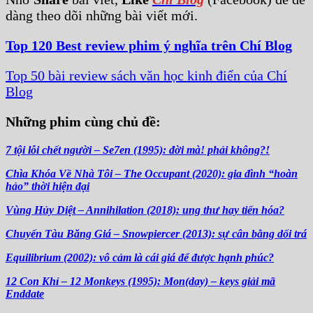
dàng theo dõi những bài viết mới.
Top 120 Best review phim ý nghĩa trên Chí Blog
Top 50 bài review sách văn học kinh điển của Chí
Blog
Những phim cùng chủ đề:
7 tội lỗi chết người – Se7en (1995): đời mà! phải không?!
Chìa Khóa Về Nhà Tôi – The Occupant (2020): gia đình “hoàn
hảo” thời hiện đại
Vùng Hủy Diệt – Annihilation (2018): ung thư hay tiến hóa?
Chuyến Tàu Băng Giá – Snowpiercer (2013): sự cân bằng dối trá
Equilibrium (2002): vô cảm là cái giá để được hạnh phúc?
12 Con Khỉ – 12 Monkeys (1995): Mon(day) – keys giải mã
Enddate