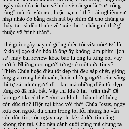
ngày nào đó các bạn sẽ hiểu về cái gọi là “sự trống
rỗng” mà tôi vừa nói, hoặc bạn có thể trải nghiệm sự
nhạt nhẽo đó bằng cách mà bộ phim đã cho chúng ta
thấy, tất cả đều thuộc về “xác thịt”, chẳng có thứ gì
thuộc về “tinh thần”.
Thế giới ngày nay có giống điều tôi vừa nói? Đó là
lý do vị đạo diễn bảo là ông ấy không làm phim lịch
sử (mấy bài review khác bảo là ông ta từng nói vậy –
cười). Những con người từng có một đức tin về
Thiên Chúa hoặc điều tốt đẹp thì đều sắp chết, giống
ông già trong bệnh viện, hoặc những người còn sống
thì tự sát như người dì – khi mà những điều tốt đẹp
từng có đã mất hết. Vậy thì Ida ở lại “trần thế” để
làm gì? Ida có thể “cứu” ai khi họ hầu như không
còn đức tin? Hiện tại khác với thời Chúa Jesus, ngày
xưa con người dù chìm trong tội lỗi nhưng họ vẫn
còn đức tin, còn ngày nay thì kể cả đức tin cũng
không tồn tại. Cho nên cảnh cuối cùng mà chúng ta