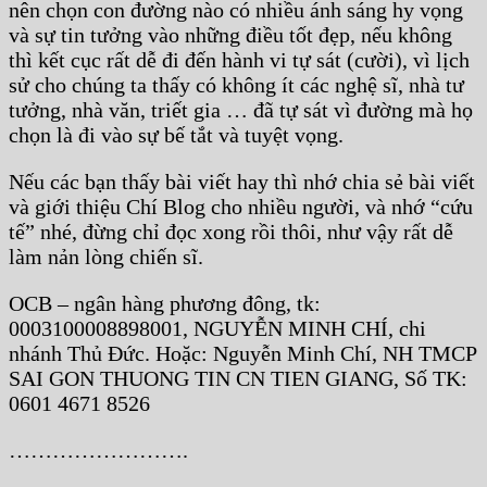
nên chọn con đường nào có nhiều ánh sáng hy vọng
và sự tin tưởng vào những điều tốt đẹp, nếu không
thì kết cục rất dễ đi đến hành vi tự sát (cười), vì lịch
sử cho chúng ta thấy có không ít các nghệ sĩ, nhà tư
tưởng, nhà văn, triết gia … đã tự sát vì đường mà họ
chọn là đi vào sự bế tắt và tuyệt vọng.
Nếu các bạn thấy bài viết hay thì nhớ chia sẻ bài viết
và giới thiệu Chí Blog cho nhiều người, và nhớ “cứu
tế” nhé, đừng chỉ đọc xong rồi thôi, như vậy rất dễ
làm nản lòng chiến sĩ.
OCB – ngân hàng phương đông, tk:
0003100008898001, NGUYỄN MINH CHÍ, chi
nhánh Thủ Đức. Hoặc: Nguyễn Minh Chí, NH TMCP
SAI GON THUONG TIN CN TIEN GIANG, Số TK:
0601 4671 8526
…………………….