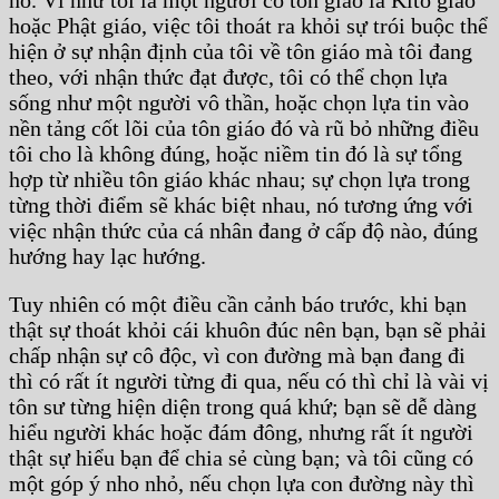
hoặc Phật giáo, việc tôi thoát ra khỏi sự trói buộc thể
hiện ở sự nhận định của tôi về tôn giáo mà tôi đang
theo, với nhận thức đạt được, tôi có thể chọn lựa
sống như một người vô thần, hoặc chọn lựa tin vào
nền tảng cốt lõi của tôn giáo đó và rũ bỏ những điều
tôi cho là không đúng, hoặc niềm tin đó là sự tổng
hợp từ nhiều tôn giáo khác nhau; sự chọn lựa trong
từng thời điểm sẽ khác biệt nhau, nó tương ứng với
việc nhận thức của cá nhân đang ở cấp độ nào, đúng
hướng hay lạc hướng.
Tuy nhiên có một điều cần cảnh báo trước, khi bạn
thật sự thoát khỏi cái khuôn đúc nên bạn, bạn sẽ phải
chấp nhận sự cô độc, vì con đường mà bạn đang đi
thì có rất ít người từng đi qua, nếu có thì chỉ là vài vị
tôn sư từng hiện diện trong quá khứ; bạn sẽ dễ dàng
hiểu người khác hoặc đám đông, nhưng rất ít người
thật sự hiểu bạn để chia sẻ cùng bạn; và tôi cũng có
một góp ý nho nhỏ, nếu chọn lựa con đường này thì