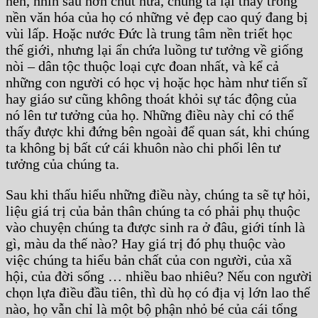
nén, nhìn sâu hơn chút nữa, chúng ta lại thấy trong
nền văn hóa của họ có những vẻ đẹp cao quý đang bị
vùi lấp. Hoặc nước Đức là trung tâm nền triết học
thế giới, nhưng lại ẩn chứa luồng tư tưởng về giống
nòi – dân tộc thuộc loại cực đoan nhất, và kể cả
những con người có học vị hoặc học hàm như tiến sĩ
hay giáo sư cũng không thoát khỏi sự tác động của
nó lên tư tưởng của họ. Những điều này chỉ có thể
thấy được khi đứng bên ngoài để quan sát, khi chúng
ta không bị bất cứ cái khuôn nào chi phối lên tư
tưởng của chúng ta.
Sau khi thấu hiểu những điều này, chúng ta sẽ tự hỏi,
liệu giá trị của bản thân chúng ta có phải phụ thuộc
vào chuyện chúng ta được sinh ra ở đâu, giới tính là
gì, màu da thế nào? Hay giá trị đó phụ thuộc vào
việc chúng ta hiểu bản chất của con người, của xã
hội, của đời sống … nhiều bao nhiêu? Nếu con người
chọn lựa điều đầu tiên, thì dù họ có địa vị lớn lao thế
nào, họ vẫn chỉ là một bộ phận nhỏ bé của cái tổng