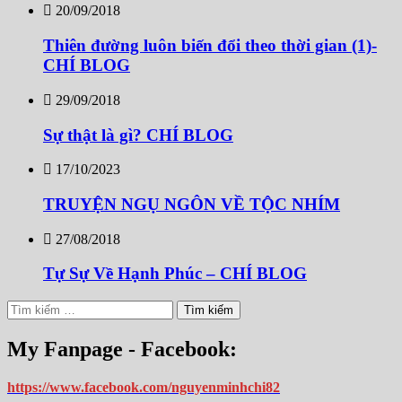
20/09/2018
Thiên đường luôn biến đổi theo thời gian (1)-
CHÍ BLOG
29/09/2018
Sự thật là gì? CHÍ BLOG
17/10/2023
TRUYỆN NGỤ NGÔN VỀ TỘC NHÍM
27/08/2018
Tự Sự Về Hạnh Phúc – CHÍ BLOG
Tìm
kiếm
cho:
My Fanpage - Facebook:
https://www.facebook.com/nguyenminhchi82