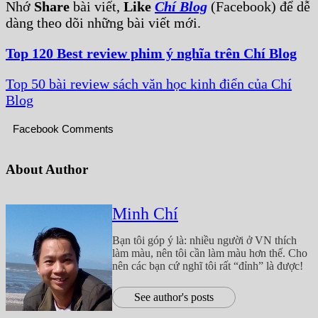
Nhớ
Share
bài viết,
Like
Chí Blog
(Facebook) để dễ
dàng theo dõi những bài viết mới.
Top 120 Best review phim ý nghĩa trên Chí Blog
Top 50 bài review sách văn học kinh điển của Chí
Blog
Facebook Comments
About Author
Minh Chí
Bạn tôi góp ý là: nhiều người ở VN thích
làm màu, nên tôi cần làm màu hơn thế. Cho
nên các bạn cứ nghĩ tôi rất “đỉnh” là được!
See author's posts