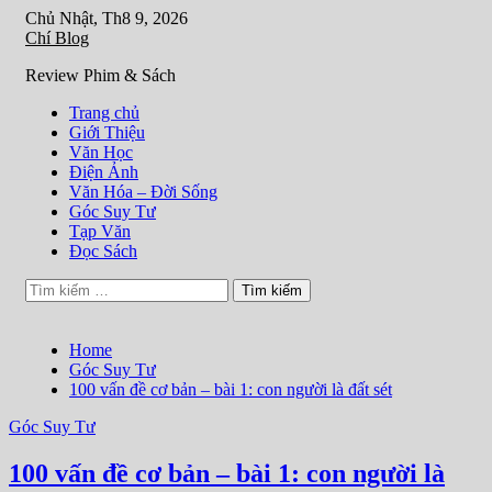
Skip
Chủ Nhật, Th8 9, 2026
to
Chí Blog
content
Review Phim & Sách
Trang chủ
Giới Thiệu
Văn Học
Điện Ảnh
Văn Hóa – Đời Sống
Góc Suy Tư
Tạp Văn
Đọc Sách
Tìm
kiếm
cho:
Home
Góc Suy Tư
100 vấn đề cơ bản – bài 1: con người là đất sét
Góc Suy Tư
100 vấn đề cơ bản – bài 1: con người là