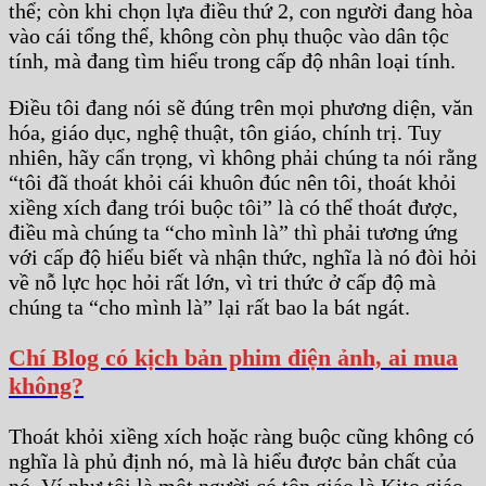
thể; còn khi chọn lựa điều thứ 2, con người đang hòa
vào cái tổng thể, không còn phụ thuộc vào dân tộc
tính, mà đang tìm hiểu trong cấp độ nhân loại tính.
Điều tôi đang nói sẽ đúng trên mọi phương diện, văn
hóa, giáo dục, nghệ thuật, tôn giáo, chính trị. Tuy
nhiên, hãy cẩn trọng, vì không phải chúng ta nói rằng
“tôi đã thoát khỏi cái khuôn đúc nên tôi, thoát khỏi
xiềng xích đang trói buộc tôi” là có thể thoát được,
điều mà chúng ta “cho mình là” thì phải tương ứng
với cấp độ hiểu biết và nhận thức, nghĩa là nó đòi hỏi
về nỗ lực học hỏi rất lớn, vì tri thức ở cấp độ mà
chúng ta “cho mình là” lại rất bao la bát ngát.
Chí Blog có kịch bản phim điện ảnh, ai mua
không?
Thoát khỏi xiềng xích hoặc ràng buộc cũng không có
nghĩa là phủ định nó, mà là hiểu được bản chất của
nó. Ví như tôi là một người có tôn giáo là Kito giáo