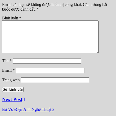
Email của bạn sẽ không được hiển thị công khai.
Các trường bắt
buộc được đánh dấu
*
Bình luận
*
Tên
*
Email
*
Trang web
Next Post
Bơ Vơ
Điện Ảnh
Nghệ Thuật 3