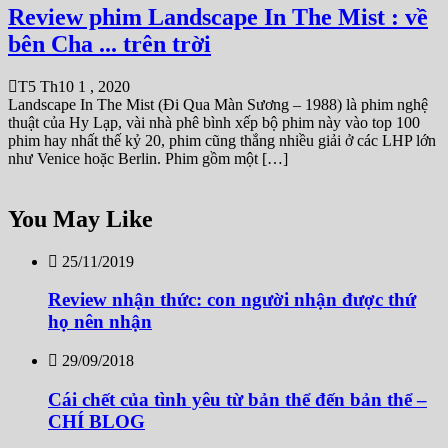
Review phim Landscape In The Mist : về
bên Cha ... trên trời
T5 Th10 1 , 2020
Landscape In The Mist (Đi Qua Màn Sương – 1988) là phim nghệ
thuật của Hy Lạp, vài nhà phê bình xếp bộ phim này vào top 100
phim hay nhất thế kỷ 20, phim cũng thắng nhiều giải ở các LHP lớn
như Venice hoặc Berlin. Phim gồm một […]
You May Like
25/11/2019
Review nhận thức: con người nhận được thứ
họ nên nhận
29/09/2018
Cái chết của tình yêu từ bản thể đến bản thể –
CHÍ BLOG