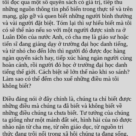
tôi đọc qua một số quyển sách có giá trị, tiếp thu
những nguồn thông tin phổ biến trong thực tế và trên
mạng, gặp gỡ và quen biết những người bình thường
và vài người đặt biệt. Tóm lại thì sự hiểu biết mà tôi
có sẽ thế nào nếu so với một người được sinh ra ở
Luân Đôn của nước Anh, có cha mẹ là giáo sư hoặc
tiến sĩ đang giảng dạy ở trường đại học danh tiếng,
và từ nhỏ cho đến lớn thì người đó được đọc hàng
ngàn quyển sách hay, tiếp xúc hàng ngàn người cùng
hoàn cảnh, rồi người đó học ở trường đại học danh
tiếng thế giới. Cách biệt sẽ lớn thế nào khi so sánh?
Làm sao có thể đếm cho xuể những điều mà tôi
không biết?
Điều đáng nói ở đây chính là, chúng ta chỉ biết được
những điều mà chúng ta đã biết và không biết về
những điều chúng ta chưa biết. Tư tưởng của chúng
ta giống như một mảnh đất sét, hình hài của nó được
nhào nặn từ cha mẹ, từ nền giáo dục, từ nguồn tri
thức đang trôi nổi trong xã hội chúng ta đang sống,