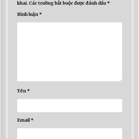
khai.
Các trường bắt buộc được đánh dấu
*
Bình luận
*
Tên
*
Email
*