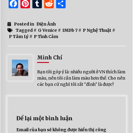
Facebook
Pinterest
Tumblr
Reddit
Share
Posted in
Điện Ảnh
Tagged #
G Venice
#
IMDb 7
#
P Nghệ Thuật
#
P Tâm Lý
#
P Tình Cảm
Minh Chí
Bạn tôi góp ý là: nhiều người ở VN thích làm
màu, nên tôi cần làm màu hơn thế. Cho nên
các bạn cứ nghĩ tôi rất "đỉnh" là được!
Để lại một bình luận
Email của bạn sẽ không được hiển thị công