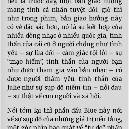
nếu là trước đây, một bản giao hưởng
mang tính cá nhân tuyệt đối, giờ thì
như trong phim, bản giao hưởng này
có vẻ đặc sắc hơn, nó là sự kết hợp của
nhiều dòng nhạc ở nhiều quốc gia, tinh
thần của cái cũ ở người chồng như tình
yêu – sự lừa dối – cảm giác tội lỗi – sự
“mạo hiểm”, tinh thần của người bạn
như được tham gia vào bản nhạc – có
được người thầm yêu, tinh thần của
Julie như sự sụp đổ niềm tin – nỗi đau
– sự thật về con người và xã hội.
Nói tóm lại thì phần đầu Blue này nói
về sự sụp đổ của những giá trị nền tảng,
một góc nhìn bao quát về “tự do”, phần