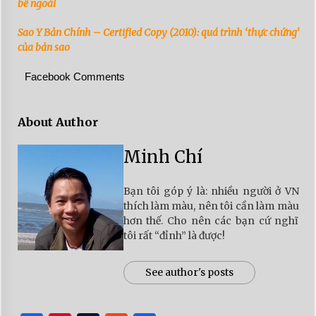
bề ngoài
Sao Y Bản Chính – Certified Copy (2010): quá trình ‘thực chứng’
của bản sao
Facebook Comments
About Author
Minh Chí
Bạn tôi góp ý là: nhiều người ở VN
thích làm màu, nên tôi cần làm màu
hơn thế. Cho nên các bạn cứ nghĩ
tôi rất “đỉnh” là được!
See author's posts