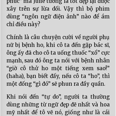
phúc” mà Julie tưởng là tốt đẹp lại được
xây trên sự lừa dối. Vậy thì bộ phim
dùng “ngôn ngữ điện ảnh” nào để ám
chỉ điều này?
Chính là câu chuyện cười về người phụ
nữ bị bệnh ho, khi cô ta đến gặp bác sĩ,
ông ấy đã cho cô ta uống thuốc “xổ” cực
mạnh, sau đó ông ta nói với bệnh nhân
“giờ cô thử ho một tiếng xem sao!”
(haha), bạn biết đấy, nếu cô ta “ho”, thì
một đống “gì đó” sẽ phun ra đầy quần.
Khi nói đến “tự do”, người ta thường
dùng những từ ngữ đẹp đẽ nhất và hoa
mỹ nhất để tô vẽ nó, giống như là cái