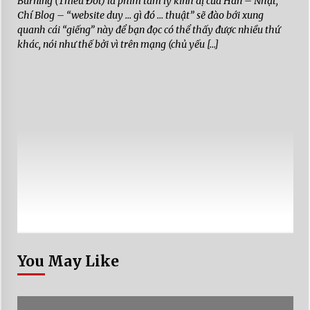
Burning (Thiêu Đốt) là phim tâm lý kinh dị của Hàn – Nhật,
Chí Blog – “website duy … gì đó … thuật” sẽ đào bới xung
quanh cái “giếng” này để bạn đọc có thể thấy được nhiều thứ
khác, nói như thế bởi vì trên mạng (chủ yếu […]
You May Like