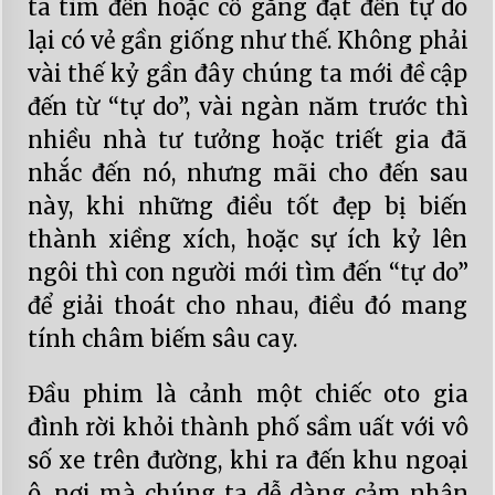
ta tìm đến hoặc cố gắng đạt đến tự do
lại có vẻ gần giống như thế. Không phải
vài thế kỷ gần đây chúng ta mới đề cập
đến từ “tự do”, vài ngàn năm trước thì
nhiều nhà tư tưởng hoặc triết gia đã
nhắc đến nó, nhưng mãi cho đến sau
này, khi những điều tốt đẹp bị biến
thành xiềng xích, hoặc sự ích kỷ lên
ngôi thì con người mới tìm đến “tự do”
để giải thoát cho nhau, điều đó mang
tính châm biếm sâu cay.
Đầu phim là cảnh một chiếc oto gia
đình rời khỏi thành phố sầm uất với vô
số xe trên đường, khi ra đến khu ngoại
ô, nơi mà chúng ta dễ dàng cảm nhận