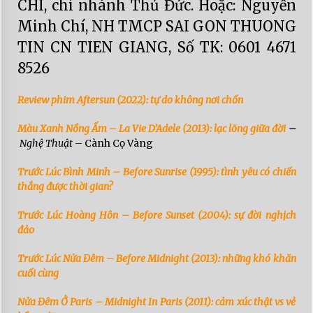
CHÍ, chi nhánh Thủ Đức. Hoặc: Nguyễn
Minh Chí, NH TMCP SAI GON THUONG
TIN CN TIEN GIANG, Số TK: 0601 4671
8526
Review phim Aftersun (2022): tự do không nơi chốn
Màu Xanh Nồng Ấm – La Vie D’Adele (2013): lạc lõng giữa đời
–
Nghệ Thuật
– Cành Cọ Vàng
Trước Lúc Bình Minh – Before Sunrise (1995): tình yêu có chiến
thắng được thời gian?
Trước Lúc Hoàng Hôn – Before Sunset (2004): sự đời nghịch
đảo
Trước Lúc Nửa Đêm – Before Midnight (2013): những khó khăn
cuối cùng
Nửa Đêm Ở Paris – Midnight In Paris (2011): cảm xúc thật vs vẻ