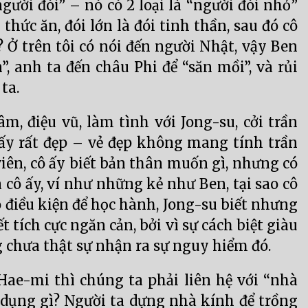
người đói” – nó có 2 loại là “người đói nhỏ”
 thức ăn, đói lớn là đói tinh thần, sau đó cô
? Ở trên tôi có nói đến người Nhật, vậy Ben
”, anh ta đến châu Phi để “săn mồi”, và rủi
ta.
, điệu vũ, làm tình với Jong-su, cởi trần
ô ấy rất đẹp – vẻ đẹp không mang tính trần
viên, cô ấy biết bản thân muốn gì, nhưng có
a cô ấy, ví như những kẻ như Ben, tại sao cô
ó điều kiện để học hành, Jong-su biết nhưng
 tích cực ngăn cản, bởi vì sự cách biệt giàu
g chưa thật sự nhận ra sự nguy hiểm đó.
Hae-mi thì chúng ta phải liên hệ với “nhà
c dụng gì? Người ta dựng nhà kính để trồng