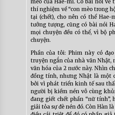
mèo của Hae-mi. Có bài nói về t
thí nghiệm về “con mèo trong hộ
tại (chết), cho nên có thể Hae-
tưởng tượng, cũng có bài nói H
mọi chuyện đều có thể, vì bộ 
chuyện.
Phần của tôi: Phim này có đạo 
truyện ngắn của nhà văn Nhật, n
văn hóa của 2 nước này. Nhìn ch
đồng tính, nhưng Nhật là một c
bởi vì phát triển kinh tế sau th
người bị kiềm nén vô cùng khủn
đang giết chết phần “nữ tính”, 
giải tỏa sự đè nén đó. Còn Hàn là
điều cái triệt để đó có phần gi