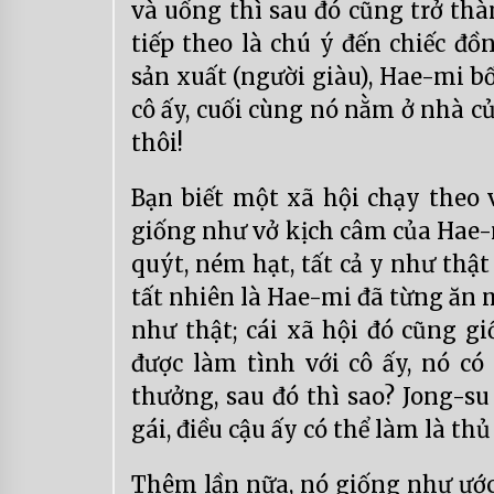
và uống thì sau đó cũng trở thà
tiếp theo là chú ý đến chiếc đ
sản xuất (người giàu), Hae-mi b
cô ấy, cuối cùng nó nằm ở nhà c
thôi!
Bạn biết một xã hội chạy theo 
giống như vở kịch câm của Hae-mi
quýt, ném hạt, tất cả y như thật
tất nhiên là Hae-mi đã từng ăn m
như thật; cái xã hội đó cũng g
được làm tình với cô ấy, nó c
thưởng, sau đó thì sao? Jong-s
gái, điều cậu ấy có thể làm là th
Thêm lần nữa, nó giống như ước