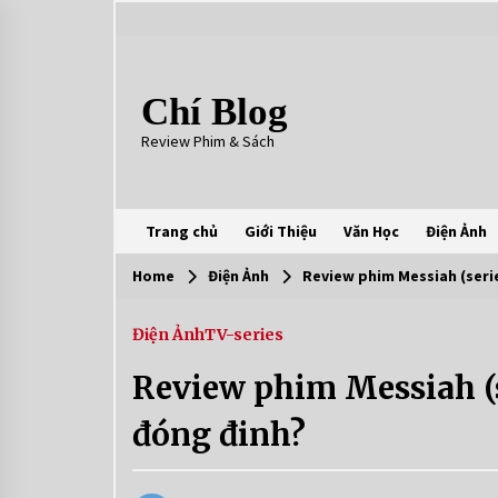
Skip
to
content
Chí Blog
Review Phim & Sách
Trang chủ
Giới Thiệu
Văn Học
Điện Ảnh
Home
Điện Ảnh
Review phim Messiah (serie
Điện Ảnh
TV-series
Review phim Messiah (se
đóng đinh?