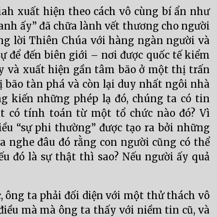
ah xuất hiện theo cách vô cùng bí ẩn như
 “anh ấy” đã chữa lành vết thương cho người
ng lời Thiên Chúa với hàng ngàn người và
sự để đến biên giới – nơi được quốc tế kiểm
ấy và xuất hiện gần tâm bão ở một thị trấn
bị bão tàn phá và còn lại duy nhất ngôi nhà
g kiến những phép lạ đó, chúng ta có tin
t có tính toán từ một tổ chức nào đó? Vì
ều “sự phi thường” được tạo ra bởi những
ta nghe đâu đó rằng con người cũng có thể
u đó là sự thật thì sao? Nếu người ấy quả
, ông ta phải đối diện với một thử thách vô
 điều mà mà ông ta thấy với niềm tin cũ, và