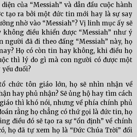
i diện của “Messiah” và dẫn đầu cuộc hành
c tạo ra bởi một đức tin mới hay là sự say
ưởng nhờ vào “Messiah”? Vị linh mục ấy sẽ
y không điều khiển được “Messiah” như ý
n người đã đi theo đấng “Messiah” này, họ
 may? Họ có còn tin hay không, khi điều họ
ộc thì lý do gì mà con người có được một
 yếu đuối?
tổ chức tôn giáo lớn, họ sẽ nhìn nhận về
nhận hay phủ nhận? Sẽ ủng hộ hay tìm cách
n giáo thì khó nói, nhưng về phía chính phủ
 đoán rằng họ chẳng có thứ gọi là đức tin, họ
ằng điều đó sẽ tạo ra sự “ổn định” về chính
 có, họ đã tự xem họ là “Đức Chúa Trời” đối