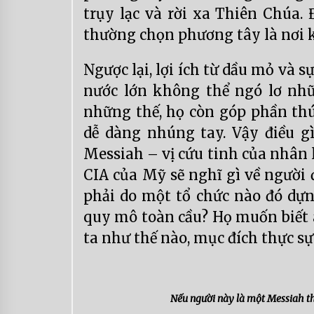
trụy lạc và rời xa Thiên Chúa.
thường chọn phương tây là nơi 
Ngược lại, lợi ích từ dầu mỏ và s
nước lớn không thể ngó lơ nh
những thế, họ còn góp phần th
dễ dàng nhúng tay. Vậy điều g
Messiah – vị cứu tinh của nhân 
CIA của Mỹ sẽ nghĩ gì về người 
phải do một tổ chức nào đó dựn
quy mô toàn cầu? Họ muốn biết a
ta như thế nào, mục đích thực sự 
Nếu người này là một Messiah th