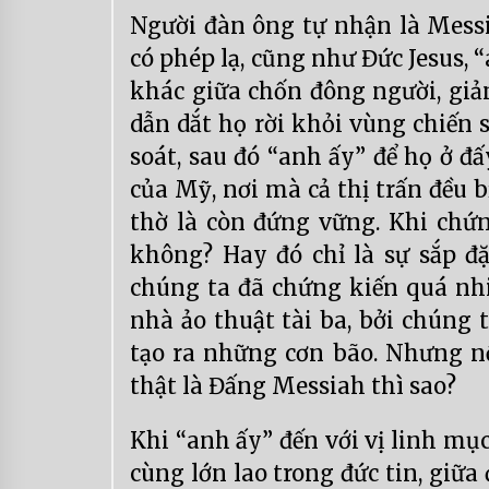
Người đàn ông tự nhận là Messi
có phép lạ, cũng như Đức Jesus,
khác giữa chốn đông người, giả
dẫn dắt họ rời khỏi vùng chiến 
soát, sau đó “anh ấy” để họ ở đ
của Mỹ, nơi mà cả thị trấn đều 
thờ là còn đứng vững. Khi chứn
không? Hay đó chỉ là sự sắp đặ
chúng ta đã chứng kiến quá nhi
nhà ảo thuật tài ba, bởi chúng 
tạo ra những cơn bão. Nhưng nế
thật là Đấng Messiah thì sao?
Khi “anh ấy” đến với vị linh mục
cùng lớn lao trong đức tin, giữa