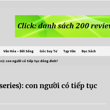
Văn Hóa – Đời Sống
Góc Suy Tư
Tạp Văn
Đọc Sách
s): con người có tiếp tục đóng đinh?
ries): con người có tiếp tục