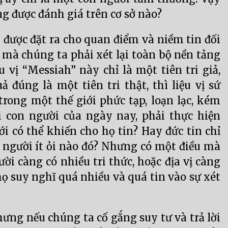
g được đánh giá trên cơ sở nào?
i được đặt ra cho quan điểm và niềm tin đối
ó mà chúng ta phải xét lại toàn bộ nền tảng
u vị “Messiah” này chỉ là một tiên tri giả,
đúng là một tiên tri thật, thì liệu vị sứ
rong một thế giới phức tạp, loạn lạc, kém
 con người của ngày nay, phải thực hiện
i có thể khiến cho họ tin? Hay đức tin chỉ
ố người ít ỏi nào đó? Nhưng có một điều mà
ời càng có nhiều tri thức, hoặc địa vị càng
 họ suy nghĩ quá nhiều và quá tin vào sự xét
hưng nếu chúng ta cố gắng suy tư và trả lời