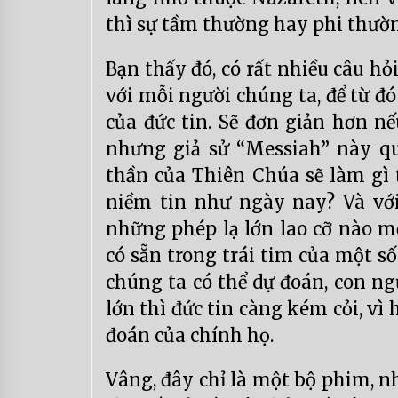
thì sự tầm thường hay phi thườn
Bạn thấy đó, có rất nhiều câu hỏ
với mỗi người chúng ta, để từ đ
của đức tin. Sẽ đơn giản hơn nế
nhưng giả sử “Messiah” này quả 
thần của Thiên Chúa sẽ làm gì t
niềm tin như ngày nay? Và với
những phép lạ lớn lao cỡ nào mớ
có sẵn trong trái tim của một s
chúng ta có thể dự đoán, con ngư
lớn thì đức tin càng kém cỏi, vì
đoán của chính họ.
Vâng, đây chỉ là một bộ phim, n