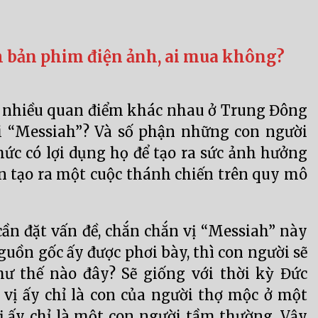
h bản phim điện ảnh, ai mua không?
eo nhiều quan điểm khác nhau ở Trung Đông
i “Messiah”? Và số phận những con người
chức có lợi dụng họ để tạo ra sức ảnh hưởng
n tạo ra một cuộc thánh chiến trên quy mô
ần đặt vấn đề, chắn chắn vị “Messiah” này
guồn gốc ấy được phơi bày, thì con người sẽ
ư thế nào đây? Sẽ giống với thời kỳ Đức
 vị ấy chỉ là con của người thợ mộc ở một
ị ấy chỉ là một con người tầm thường. Vậy