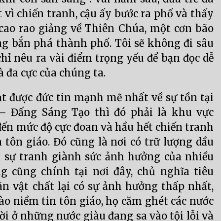
 vì chiến tranh, cậu ấy bước ra phố và thấy
cao rao giảng về Thiên Chúa, một cơn bão
ng bắn phá thành phố. Tôi sẽ không đi sâu
chỉ nêu ra vài điểm trọng yếu để bạn đọc dễ
à đa cực của chúng ta.
t được đức tin mạnh mẽ nhất về sự tồn tại
 Đấng Sáng Tạo thì đó phải là khu vực
đến mức độ cực đoan và hầu hết chiến tranh
 tôn giáo. Đó cũng là nơi có trữ lượng dầu
a sự tranh giành sức ảnh hưởng của nhiều
g cũng chính tại nơi đây, chủ nghĩa tiêu
n vật chất lại có sự ảnh hưởng thấp nhất,
o niềm tin tôn giáo, họ căm ghét các nước
i ở những nước giàu đang sa vào tội lỗi và