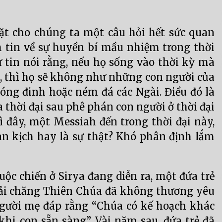
ặt cho chúng ta một câu hỏi hết sức quan
m tin về sự huyền bí mầu nhiệm trong thời
ự tin nói rằng, nếu họ sống vào thời kỳ mà
ra, thì họ sẽ không như những con người của
 đóng đinh hoặc ném đá các Ngài. Điều đó là
a thời đại sau phê phán con người ở thời đại
hì đây, một Messiah đến trong thời đại này,
àn kịch hay là sự thật? Khó phân định lắm
ộc chiến ở Sirya đang diễn ra, một đứa trẻ
hải chăng Thiên Chúa đã không thương yêu
người mẹ đáp rằng “Chúa có kế hoạch khác
 khi con sẵn sàng”. Vài năm sau, đứa trẻ đã