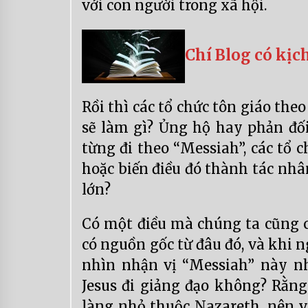
với con người trong xã hội.
Chí Blog có kịc
Rồi thì các tổ chức tôn giáo th
sẽ làm gì? Ủng hộ hay phản đố
từng đi theo “Messiah”, các tổ 
hoặc biến điều đó thành tác nhâ
lớn?
Có một điều mà chúng ta cũng c
có nguồn gốc từ đâu đó, và khi n
nhìn nhận vị “Messiah” này nh
Jesus đi giảng đạo không? Rằng
làng nhỏ thuộc Nazareth, nên v