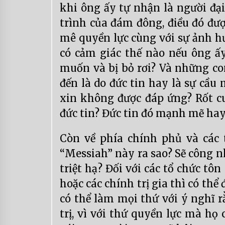
khi ông ấy tự nhận là người đạ
trình của đám đông, điều đó đượ
mê quyền lực cùng với sự ảnh h
có cảm giác thế nào nếu ông ấ
muốn và bị bỏ rơi? Và những co
đến là do đức tin hay là sự cầu
xin không được đáp ứng? Rốt cu
đức tin? Đức tin đó mạnh mẽ hay
Còn về phía chính phủ và các 
“Messiah” này ra sao? Sẽ công 
triệt hạ? Đối với các tổ chức tô
hoặc các chính trị gia thì có thể
có thể làm mọi thứ với ý nghĩ r
trị, vì với thứ quyền lực mà họ