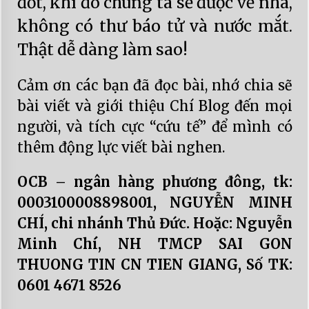
đốt, khi đó chúng ta sẽ được về nhà,
không có thư báo tử và nước mắt.
Thật dễ dàng làm sao!
Cảm ơn các bạn đã đọc bài, nhớ chia sẽ
bài viết và giới thiệu Chí Blog đến mọi
người, và tích cực “cứu tế” để mình có
thêm động lực viết bài nghen.
OCB – ngân hàng phương đông, tk:
0003100008898001, NGUYỄN MINH
CHÍ, chi nhánh Thủ Đức. Hoặc: Nguyễn
Minh Chí, NH TMCP SAI GON
THUONG TIN CN TIEN GIANG, Số TK:
0601 4671 8526