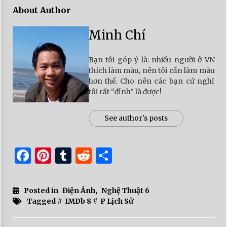
About Author
Minh Chí
Bạn tôi góp ý là: nhiều người ở VN
thích làm màu, nên tôi cần làm màu
hơn thế. Cho nên các bạn cứ nghĩ
tôi rất “đỉnh” là được!
See author's posts
Facebook
Pinterest
Tumblr
Reddit
Share
Posted in
Điện Ảnh
,
Nghệ Thuật 6
Tagged #
IMDb 8
#
P Lịch Sử