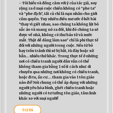
– Tôi hiểu và đồng cảm với ý của tác giả, suy
rộng ra ở mọi cuộc chiến không có “phe ta”
và “phe địch”, tất cả chỉ là nạn nhân cho giới
cầm quyền. Tuy nhiên điều mơ ước ở kết bài
“
thay vì giết nhau, sao chúng ta không lột bỏ
sắc áo và mang nó ra đốt, khi đó chúng ta sẽ
được về nhà, không có thư báo tử và nước
mắt. Thật dễ dàng làm sao
” chỉ là phi thực tế
đối với những người trong cuộc. Nếu từ bỏ
hay trốn tránh thì sẽ bị bắt, tù đày hoặc xử
bắn… nhiều thứ khác. Trong thực tế ở những
nơi có chiến tranh người dân vẫn có thể
không tham gia bằng 1 số ít cách như: di
chuyển qua những nơi không có chiến tranh,
hoặc đi tu, ẩn cư…. tham gia vào 1 tôn giáo
nào đó! Nói chung có thể áp dụng với những
người yêu hòa bình, ghét chiến tranh hoặc
những người có tư tưởng tôn giáo, tâm linh
khác so với mọi người!
Trả lời