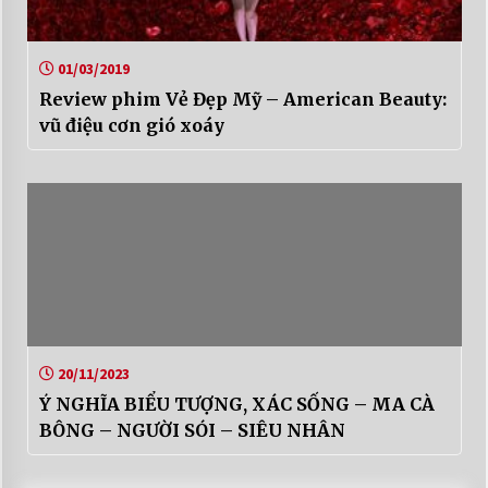
01/03/2019
Review phim Vẻ Đẹp Mỹ – American Beauty:
vũ điệu cơn gió xoáy
20/11/2023
Ý NGHĨA BIỂU TƯỢNG, XÁC SỐNG – MA CÀ
BÔNG – NGƯỜI SÓI – SIÊU NHÂN