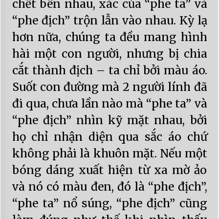
chết bên nhau, xác của “phe ta” và
“phe địch” trộn lẫn vào nhau. Kỳ lạ
hơn nữa, chúng ta đều mang hình
hài một con người, nhưng bị chia
cắt thành địch – ta chỉ bởi màu áo.
Suốt con đường mà 2 người lính đã
đi qua, chưa lần nào mà “phe ta” và
“phe địch” nhìn kỹ mặt nhau, bởi
họ chỉ nhận diện qua sắc áo chứ
không phải là khuôn mặt. Nếu một
bóng dáng xuất hiện từ xa mờ ảo
và nó có màu đen, đó là “phe địch”,
“phe ta” nổ súng, “phe địch” cũng