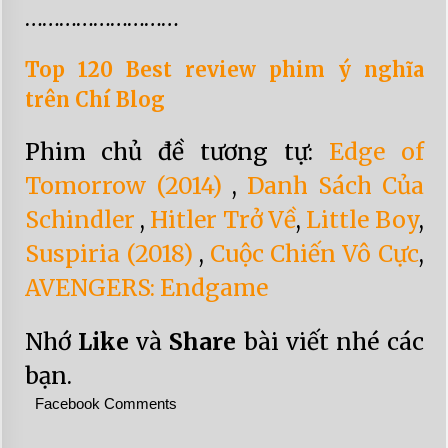
………………………
Top 120 Best review phim ý nghĩa
trên Chí Blog
Phim chủ đề tương tự:
Edge of
Tomorrow (2014)
,
Danh Sách Của
Schindler
,
Hitler Trở Về
,
Little Boy
,
Suspiria (2018)
,
Cuộc Chiến Vô Cực
,
AVENGERS: Endgame
Nhớ
Like
và
Share
bài viết nhé các
bạn.
Facebook Comments