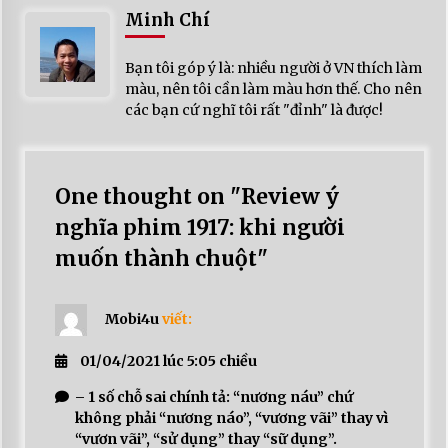
Minh Chí
Bạn tôi góp ý là: nhiều người ở VN thích làm
màu, nên tôi cần làm màu hơn thế. Cho nên
các bạn cứ nghĩ tôi rất "đỉnh" là được!
One thought on "Review ý
nghĩa phim 1917: khi người
muốn thành chuột"
Mobi4u
viết:
01/04/2021 lúc 5:05 chiều
– 1 số chỗ sai chính tả: “nương náu” chứ
không phải “nương náo”, “vương vãi” thay vì
“vươn vãi”, “sử dụng” thay “sữ dụng”.