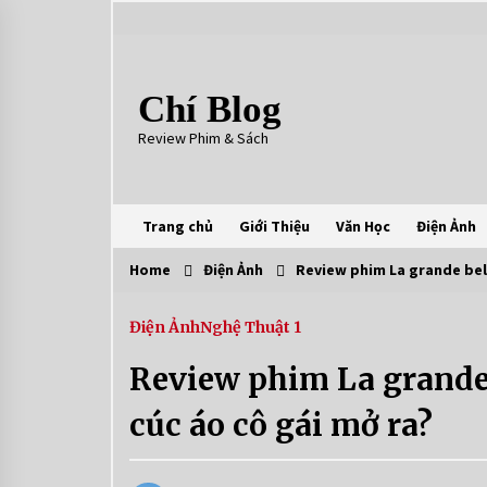
Skip
to
content
Chí Blog
Review Phim & Sách
Trang chủ
Giới Thiệu
Văn Học
Điện Ảnh
Home
Điện Ảnh
Review phim La grande belle
Điện Ảnh
Nghệ Thuật 1
Review phim La grande b
cúc áo cô gái mở ra?