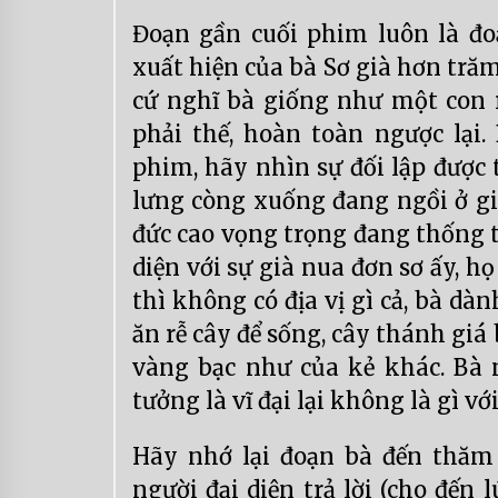
Đoạn gần cuối phim luôn là đo
xuất hiện của bà Sơ già hơn tră
cứ nghĩ bà giống như một con 
phải thế, hoàn toàn ngược lại.
phim, hãy nhìn sự đối lập được 
lưng còng xuống đang ngồi ở g
đức cao vọng trọng đang thống t
diện với sự già nua đơn sơ ấy, 
thì không có địa vị gì cả, bà dà
ăn rễ cây để sống, cây thánh gi
vàng bạc như của kẻ khác. Bà 
tưởng là vĩ đại lại không là gì với
Hãy nhớ lại đoạn bà đến thăm 
người đại diện trả lời (cho đến 