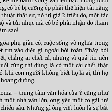
 kẻ mê danh vọng và tiền bạc. Trong buổi
ếng, cô bé bị cưỡng ép phải thể hiện tài năng
huật thật sự, nó trị giá 2 triệu đô, một tác
nộ và tủi nhục mà cô bé phải nhận do tham
làm sao!
óa phụ giàu có, cuộc sống vô nghĩa trong
t tin vào điều gì ngoài bói toán. Thầy bói
ết, chẳng ai chết cả, nhưng vì quá tin nên
uối cùng thì đúng là có một cái chết thật
, khi con người không biết họ là ai, thì họ
c hoang đường.
 Roma – trung tâm văn hóa của Ý cũng như
nh một nhà văn lớn, ông yêu một cô gái trẻ
iều sâu. Những gì ông viết luôn là sự bắt