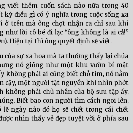
ông viết thêm cuốn sách nào nữa trong 40
 kỳ điều gì có ý nghĩa trong cuộc sống xa
i ở trên mà ông chợt nhận ra chỉ sau khi
g như lời cô bé đi lạc “ông không là ai cả!”
). Hiện tại thì ông quyết định sẽ viết.
u của sự xa hoa mà ta thường thấy lại chứa
hưng nó giống như một khu vườn bí mật
 ấy không phải ai cũng biết chỗ tìm, nó nằm
n cậy, một người tật nguyền khi nhìn phớt
nh không phải chủ nhân của bộ sưu tập ấy,
úng. Biết bao con người tìm cách ngoi lên,
 lẽ ngày nào đó họ sẽ chết trong cái chết
ợc nhìn thấy vẻ đẹp tuyệt vời ở phía sau