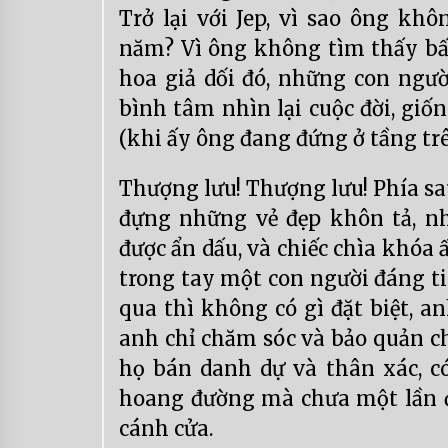
Trở lại với Jep, vì sao ông kh
năm? Vì ông không tìm thấy bất
hoa giả dối đó, những con ngườ
bình tâm nhìn lại cuộc đời, giốn
(khi ấy ông đang đứng ở tầng trên
Thượng lưu! Thượng lưu! Phía sa
đựng những vẻ đẹp khôn tả, n
được ẩn dấu, và chiếc chìa khóa
trong tay một con người đáng ti
qua thì không có gì đặt biệt, a
anh chỉ chăm sóc và bảo quản ch
họ bán danh dự và thân xác, có
hoang đường mà chưa một lần đư
cánh cửa.