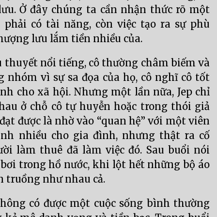
lưu. Ở đây chúng ta cần nhận thức rõ một
phải có tài năng, còn việc tạo ra sự phù
thượng lưu lắm tiền nhiều của.
ểu thuyết nổi tiếng, cô thường châm biếm và
 nhóm vì sự sa đọa của họ, cô nghĩ cô tốt
nh cho xã hội. Nhưng một lần nữa, Jep chỉ
hau ở chỗ cô tự huyễn hoặc trong thói giả
 đạt được là nhờ vào “quan hệ” với một viên
inh nhiều cho gia đình, nhưng thật ra cố
ười làm thuê đã làm việc đó. Sau buổi nói
bơi trong hồ nước, khi lột hết những bộ áo
ần truồng như nhau cả.
 không có được một cuộc sống bình thường