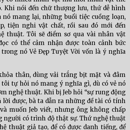
. Khi nói đến chữ thượng lưu, thứ dễ hình
 nó mang lại, những buổi tiệc cuồng loạn,
p, tiện nghi vật chất, rồi sau đó mới đến
ệ thuật. Tôi sẽ điểm sơ qua vài nhân vật
đọc có thể cảm nhận được toàn cảnh bức
 trong nó Vẻ Đẹp Tuyệt Vời vốn là ý nghĩa
khỏa thân, dùng vải trắng bịt mặt và đâm
tôi tự hỏi nó mang ý nghĩa gì, dù có vẻ nó
m nghệ thuật. Khi bị Jeb hỏi “sự rung động
ả lời được, bà ta dẫn ra những đề tài có tính
à và muốn Jeb viết, nhưng ông không chấp
g người có trình độ thật sự. Thứ nghệ thuật
hệ thuật giả tạo, để có được danh tiếng, để