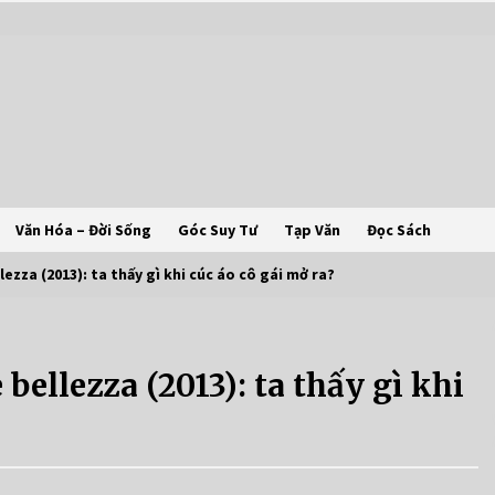
Văn Hóa – Đời Sống
Góc Suy Tư
Tạp Văn
Đọc Sách
zza (2013): ta thấy gì khi cúc áo cô gái mở ra?
ellezza (2013): ta thấy gì khi