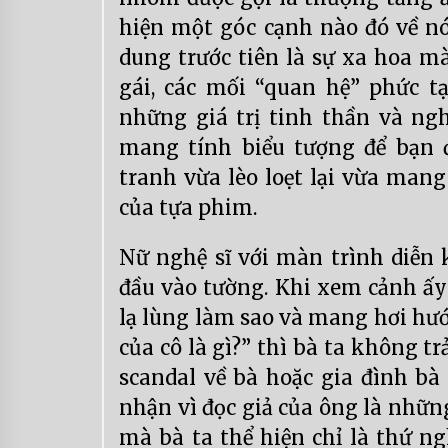
hiện một góc cạnh nào đó về nó
dung trước tiên là sự xa hoa mà
gái, các mối “quan hệ” phức tạ
những giá trị tinh thần và ngh
mang tính biểu tượng để bạn 
tranh vừa lèo loẹt lại vừa mang
của tựa phim.
Nữ nghệ sĩ với màn trình diễn 
đầu vào tường. Khi xem cảnh ấy 
lạ lùng làm sao và mang hơi hướ
của cô là gì?” thì bà ta không tr
scandal về bà hoặc gia đình b
nhận vì đọc giả của ông là nhữn
mà bà ta thể hiện chỉ là thứ ng