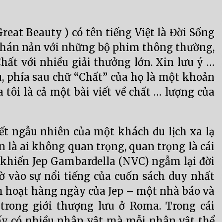
reat Beauty ) có tên tiếng Việt là Đời Sống
chán nản với những bộ phim thông thường,
ất với nhiều giải thưởng lớn. Xin lưu ý …
, phía sau chữ “Chất” của họ là một khoản
 tôi là cả một bài viết về chất … lượng của
ết ngẫu nhiên của một khách du lịch xa lạ
là ai không quan trọng, quan trọng là cái
 khiến Jep Gambardella (NVC) ngẫm lại đời
 vào sự nổi tiếng của cuốn sách duy nhất
h hoạt hàng ngày của Jep – một nhà báo và
 trong giới thượng lưu ở Roma. Trong cái
ấy có nhiều nhân vật mà mỗi nhân vật thể