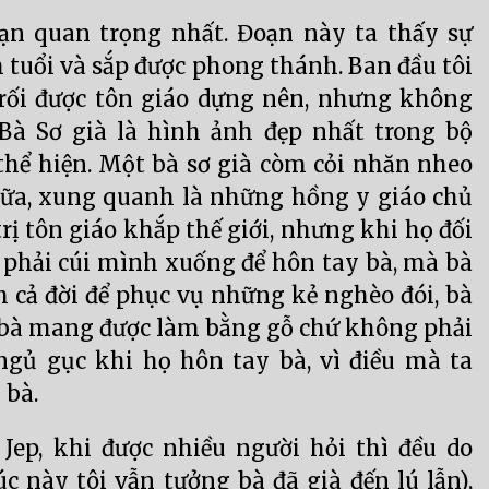
ạn quan trọng nhất. Đoạn này ta thấy sự
m tuổi và sắp được phong thánh. Ban đầu tôi
rối được tôn giáo dựng nên, nhưng không
 Bà Sơ già là hình ảnh đẹp nhất trong bộ
thể hiện. Một bà sơ già còm cỏi nhăn nheo
iữa, xung quanh là những hồng y giáo chủ
rị tôn giáo khắp thế giới, nhưng khi họ đối
họ phải cúi mình xuống để hôn tay bà, mà bà
nh cả đời để phục vụ những kẻ nghèo đói, bà
á bà mang được làm bằng gỗ chứ không phải
ngủ gục khi họ hôn tay bà, vì điều mà ta
 bà.
Jep, khi được nhiều người hỏi thì đều do
lúc này tôi vẫn tưởng bà đã già đến lú lẫn),