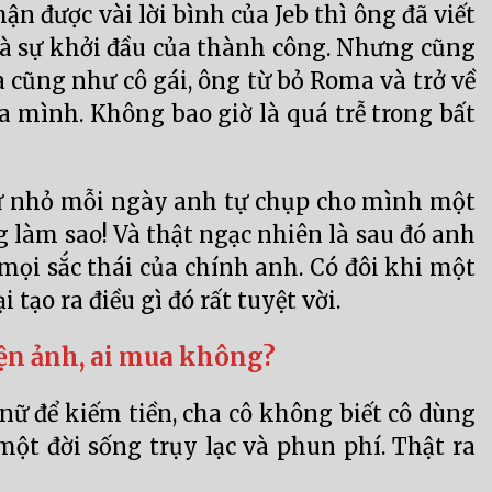
ận được vài lời bình của Jeb thì ông đã viết
là sự khởi đầu của thành công. Nhưng cũng
 cũng như cô gái, ông từ bỏ Roma và trở về
ủa mình. Không bao giờ là quá trễ trong bất
ừ nhỏ mỗi ngày anh tự chụp cho mình một
g làm sao! Và thật ngạc nhiên là sau đó anh
 mọi sắc thái của chính anh. Có đôi khi một
 tạo ra điều gì đó rất tuyệt vời.
iện ảnh, ai mua không?
 nữ để kiếm tiền, cha cô không biết cô dùng
 một đời sống trụy lạc và phun phí. Thật ra