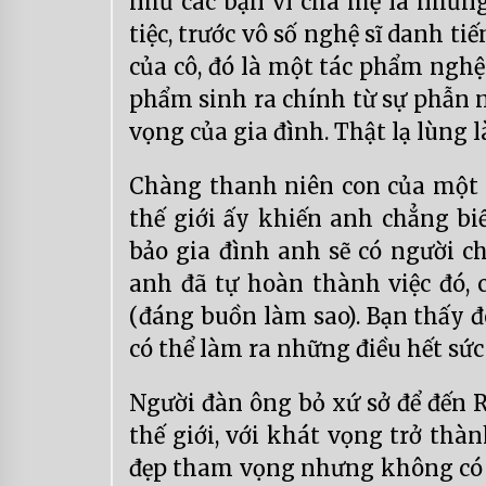
như các bạn vì cha mẹ là những
tiệc, trước vô số nghệ sĩ danh ti
của cô, đó là một tác phẩm nghệ t
phẩm sinh ra chính từ sự phẫn 
vọng của gia đình. Thật lạ lùng 
Chàng thanh niên con của một g
thế giới ấy khiến anh chẳng biế
bảo gia đình anh sẽ có người ch
anh đã tự hoàn thành việc đó, c
(đáng buồn làm sao). Bạn thấy đó
có thể làm ra những điều hết sứ
Người đàn ông bỏ xứ sở để đến
thế giới, với khát vọng trở thà
đẹp tham vọng nhưng không có ch