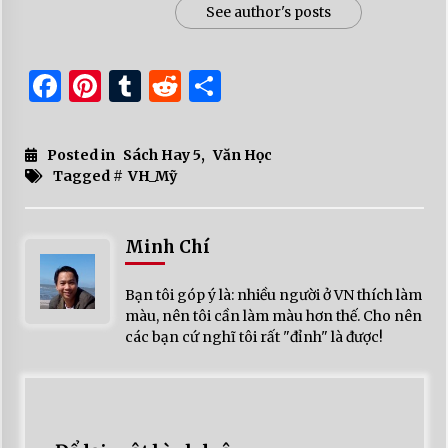
See author's posts
Facebook
Pinterest
Tumblr
Reddit
Share
Posted in
Sách Hay 5
,
Văn Học
Tagged #
VH_Mỹ
Minh Chí
Bạn tôi góp ý là: nhiều người ở VN thích làm
màu, nên tôi cần làm màu hơn thế. Cho nên
các bạn cứ nghĩ tôi rất "đỉnh" là được!