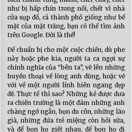
như bị hấp chín trong nồi, chết vì nhà
cửa sụp đổ, cả thành phố giống như bề
mặt của mặt trăng, bạn có thể tìm ảnh
trên Google. Đời là thế!
Để chuẩn bị cho một cuộc chiến, dù phe
này hoặc phe kia, người ta ca ngợi sự
chính nghĩa của “bên ta”, vẽ lên những
huyền thoại về lòng anh dũng, hoặc vẽ
vời về một người lính hiên ngang đẹp
đẽ. Thực tế thì sao? Những kẻ được đưa
ra chiến trường là một đám những anh
chàng ngớ ngẫn, bọn du côn, những lão
già, những đứa trẻ miệng còn hôi sữa,
và để bọn họ giết nhau, để bọn họ đi