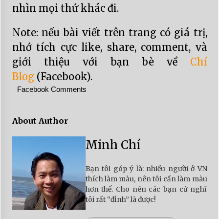
nhìn mọi thứ khác đi.
Note: nếu bài viết trên trang có giá trị,
nhớ tích cực like, share, comment, và
giới thiệu với bạn bè về
Chí
Blog
(Facebook).
Facebook Comments
About Author
Minh Chí
Bạn tôi góp ý là: nhiều người ở VN
thích làm màu, nên tôi cần làm màu
hơn thế. Cho nên các bạn cứ nghĩ
tôi rất “đỉnh” là được!