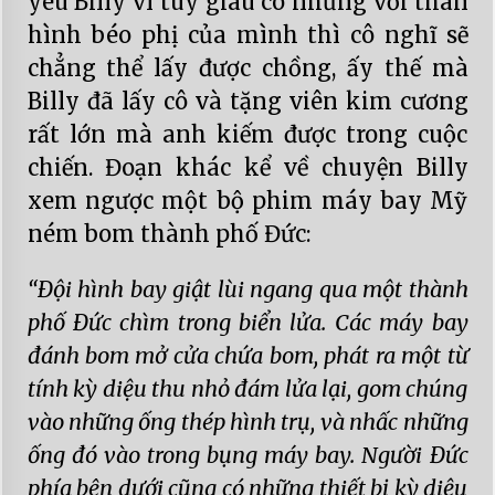
yêu Billy vì tuy giàu có nhưng với thân
hình béo phị của mình thì cô nghĩ sẽ
chẳng thể lấy được chồng, ấy thế mà
Billy đã lấy cô và tặng viên kim cương
rất lớn mà anh kiếm được trong cuộc
chiến. Đoạn khác kể về chuyện Billy
xem ngược một bộ phim máy bay Mỹ
ném bom thành phố Đức:
“Đội hình bay giật lùi ngang qua một thành
phố Đức chìm trong biển lửa. Các máy bay
đánh bom mở cửa chứa bom, phát ra một từ
tính kỳ diệu thu nhỏ đám lửa lại, gom chúng
vào những ống thép hình trụ, và nhấc những
ống đó vào trong bụng máy bay. Người Đức
phía bên dưới cũng có những thiết bị kỳ diệu