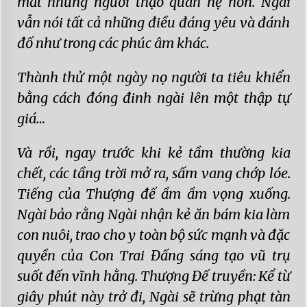
mắt những người thạo quan hệ hơn. Ngài
vẫn nói tất cả những điều đáng yêu và đánh
đố như trong các phúc âm khác.
Thành thử một ngày nọ người ta tiêu khiển
bằng cách đóng đinh ngài lên một thập tự
giá…
Và rồi, ngay trước khi kẻ tầm thường kia
chết, các tầng trời mở ra, sấm vang chớp lóe.
Tiếng của Thượng đế ầm ầm vọng xuống.
Ngài bảo rằng Ngài nhận kẻ ăn bám kia làm
con nuôi, trao cho y toàn bộ sức mạnh và đặc
quyền của Con Trai Đấng sáng tạo vũ trụ
suốt đến vĩnh hằng. Thượng Đế truyền: Kể từ
giây phút này trở đi, Ngài sẽ trừng phạt tàn