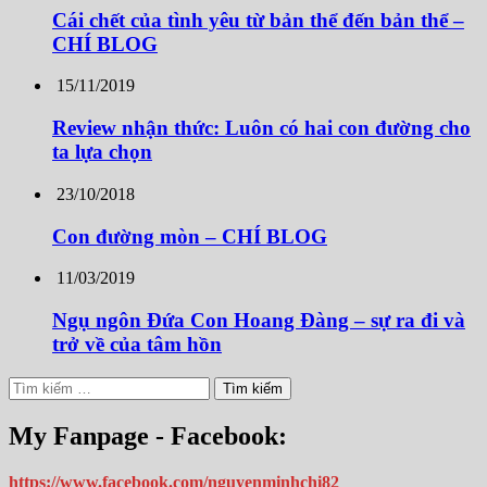
Cái chết của tình yêu từ bản thể đến bản thể –
CHÍ BLOG
15/11/2019
Review nhận thức: Luôn có hai con đường cho
ta lựa chọn
23/10/2018
Con đường mòn – CHÍ BLOG
11/03/2019
Ngụ ngôn Đứa Con Hoang Đàng – sự ra đi và
trở về của tâm hồn
Tìm
kiếm
cho:
My Fanpage - Facebook:
https://www.facebook.com/nguyenminhchi82