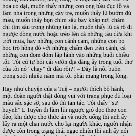
hoa cỏ dại, muốn thấy những con ong bầu đục lỗ và
làm nhà trong những cây tre, muốn thấy lũ bướm đủ
màu, muốn thấy bọn chim sâu bay khắp nơi chăm
chỉ tìm sâu trong những tán lá, muốn thấy lũ cá rô đi
ngược dòng nước hoặc trèo lên cả những tàu dừa khi
trời mưa, hay những con cánh cam, những con bọ
học trò hồng đỏ với những chấm đen trên cánh, cả
những con đom đóm lấp lánh vào những buổi chiều
tối. Tôi cứ tự hỏi cái vườn địa đàng ấy trong tuổi thơ
của tôi nó “chạy” đi đâu rồi?! – Đây là nỗi buồn
trong suốt nhiều năm mà tôi phải mang trong lòng.
Hay như chuyện của a Tuệ – người thích bộ hành,
một đoàn người thật đông vui với trang phục đủ loại
màu sắc sặc sỡ, sau đó thì tan tác. Tôi thấy “sư
huynh” L Tuyền đi lầm lủi ngược gió dọc theo con
đèo, khi được cho thức ăn và nước uống thì anh ấy
lấy ra một chai nước cho lại người khác, người nhận
được còn trong trạng thái ngạc nhiên thì anh ấy nói