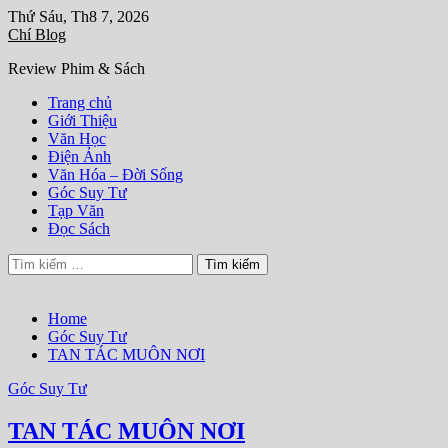
Skip
Thứ Sáu, Th8 7, 2026
to
Chí Blog
content
Review Phim & Sách
Trang chủ
Giới Thiệu
Văn Học
Điện Ảnh
Văn Hóa – Đời Sống
Góc Suy Tư
Tạp Văn
Đọc Sách
Tìm
kiếm
cho:
Home
Góc Suy Tư
TAN TÁC MUÔN NƠI
Góc Suy Tư
TAN TÁC MUÔN NƠI