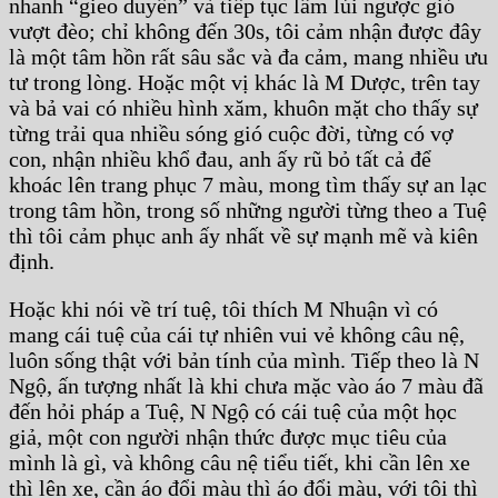
nhanh “gieo duyên” và tiếp tục lầm lủi ngược gió
vượt đèo; chỉ không đến 30s, tôi cảm nhận được đây
là một tâm hồn rất sâu sắc và đa cảm, mang nhiều ưu
tư trong lòng. Hoặc một vị khác là M Dược, trên tay
và bả vai có nhiều hình xăm, khuôn mặt cho thấy sự
từng trải qua nhiều sóng gió cuộc đời, từng có vợ
con, nhận nhiều khổ đau, anh ấy rũ bỏ tất cả để
khoác lên trang phục 7 màu, mong tìm thấy sự an lạc
trong tâm hồn, trong số những người từng theo a Tuệ
thì tôi cảm phục anh ấy nhất về sự mạnh mẽ và kiên
định.
Hoặc khi nói về trí tuệ, tôi thích M Nhuận vì có
mang cái tuệ của cái tự nhiên vui vẻ không câu nệ,
luôn sống thật với bản tính của mình. Tiếp theo là N
Ngộ, ấn tượng nhất là khi chưa mặc vào áo 7 màu đã
đến hỏi pháp a Tuệ, N Ngộ có cái tuệ của một học
giả, một con người nhận thức được mục tiêu của
mình là gì, và không câu nệ tiểu tiết, khi cần lên xe
thì lên xe, cần áo đổi màu thì áo đổi màu, với tôi thì