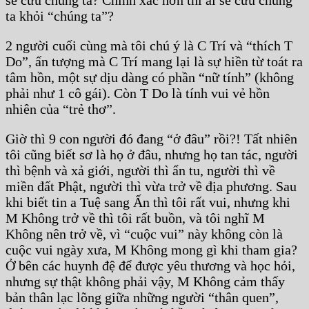
ta khỏi “chúng ta”?
2 người cuối cùng mà tôi chú ý là C Trí và “thích T
Do”, ấn tượng mà C Trí mang lại là sự hiền từ toát ra
tâm hồn, một sự dịu dàng có phần “nữ tính” (không
phải như 1 cô gái). Còn T Do là tính vui vẻ hồn
nhiên của “trẻ thơ”.
Giờ thì 9 con người đó đang “ở đâu” rồi?! Tất nhiên
tôi cũng biết sơ là họ ở đâu, nhưng họ tan tác, người
thì bệnh và xả giới, người thì ẩn tu, người thì về
miền đất Phật, người thì vừa trở về địa phương. Sau
khi biết tin a Tuệ sang Ấn thì tôi rất vui, nhưng khi
M Không trở về thì tôi rất buồn, và tôi nghĩ M
Không nên trở về, vì “cuộc vui” này không còn là
cuộc vui ngày xưa, M Không mong gì khi tham gia?
Ở bên các huynh đệ để được yêu thương và học hỏi,
nhưng sự thật không phải vậy, M Không cảm thấy
bản thân lạc lõng giữa những người “thân quen”,