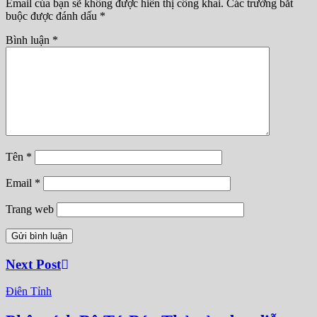
Email của bạn sẽ không được hiển thị công khai.
Các trường bắt
buộc được đánh dấu
*
Bình luận
*
Tên
*
Email
*
Trang web
Next Post
Điên Tỉnh