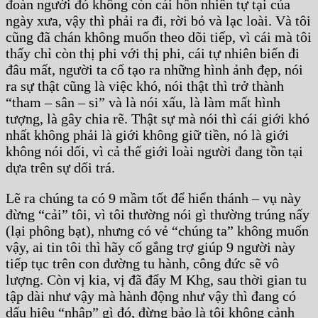
đoàn người đó không còn cái hồn nhiên tự tại của
ngày xưa, vậy thì phải ra đi, rời bỏ và lạc loài. Và tôi
cũng đã chán không muốn theo dõi tiếp, vì cái mà tôi
thấy chỉ còn thị phi với thị phi, cái tự nhiên biến đi
đâu mất, người ta cố tạo ra những hình ảnh đẹp, nói
ra sự thật cũng là việc khó, nói thật thì trở thành
“tham – sân – si” và là nói xấu, là làm mất hình
tượng, là gây chia rẽ. Thật sự mà nói thì cái giới khó
nhất không phải là giới không giữ tiền, nó là giới
không nói dối, vì cả thế giới loài người đang tồn tại
dựa trên sự dối trá.
Lẽ ra chúng ta có 9 mầm tốt để hiển thánh – vụ này
đừng “cải” tôi, vì tôi thường nói gì thường trúng nấy
(lại phông bạt), nhưng có vẻ “chúng ta” không muốn
vậy, ai tin tôi thì hãy cố gắng trợ giúp 9 người này
tiếp tục trên con đường tu hành, công đức sẽ vô
lượng. Còn vị kia, vị đã đẩy M Khg, sau thời gian tu
tập dài như vậy mà hành động như vậy thì đang có
dấu hiệu “nhập” gì đó, đừng bảo là tôi không cảnh