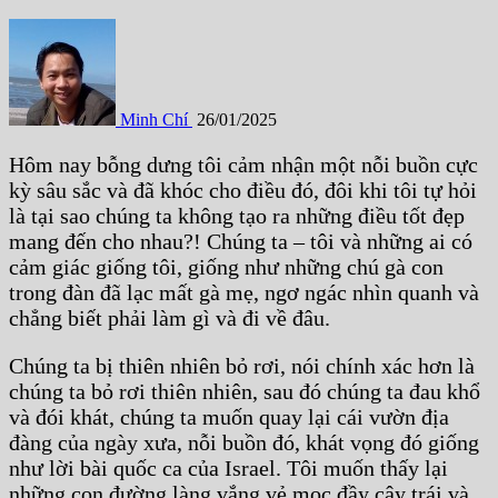
Minh Chí
26/01/2025
Hôm nay bỗng dưng tôi cảm nhận một nỗi buồn cực
kỳ sâu sắc và đã khóc cho điều đó, đôi khi tôi tự hỏi
là tại sao chúng ta không tạo ra những điều tốt đẹp
mang đến cho nhau?! Chúng ta – tôi và những ai có
cảm giác giống tôi, giống như những chú gà con
trong đàn đã lạc mất gà mẹ, ngơ ngác nhìn quanh và
chẳng biết phải làm gì và đi về đâu.
Chúng ta bị thiên nhiên bỏ rơi, nói chính xác hơn là
chúng ta bỏ rơi thiên nhiên, sau đó chúng ta đau khổ
và đói khát, chúng ta muốn quay lại cái vườn địa
đàng của ngày xưa, nỗi buồn đó, khát vọng đó giống
như lời bài quốc ca của Israel. Tôi muốn thấy lại
những con đường làng vắng vẻ mọc đầy cây trái và