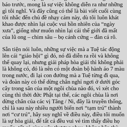
báo trước, mong là sự việc không diễn ra như những
gì tôi nghĩ. Và đây cũng có thể là bài viết cuối cùng
tôi nhắc đến chủ đề nhạy cảm này, dù tôi luôn khát
khao được nhìn lại cuộc vui hồn nhiên của “ngày
xưa”, giống như muốn nhìn lại cái thế giới đã mất
của lũ ong – chim sâu – bọ cánh cứng – đàn cá rô.
Sẵn tiện nói luôn, những sự việc mà a Tuệ tác động
lên cái “giáo hội” gì đó, nó đã diễn ra rồi và không
thể quay lại, nhưng giải pháp hòa giải thì không phải
là không có, đó là nên có một đoàn bộ hành áo 7 màu
trong nước, đi lại con đường mà a Tuệ từng đi qua,
và đoàn này có thể dừng chân nghỉ ngơi ở dưới góc
cây trong sân của một ngôi chùa nào đó, vì xét cho
cùng thì thời đức Phật tại thế, các ngôi chùa là nơi
dừng chân của các vị Tăng / Ni, đây là truyền thống,
chỉ là sau này nhiều người biến nơi “tạm trú” thành
nơi “cư trú”, hãy suy nghĩ về điều này, điều tôi muốn
là sự hòa giải, để tất cả đều vui vẻ tìm thấy điều họ