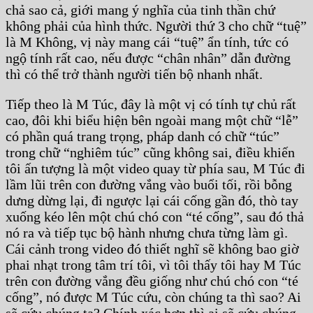
chả sao cả, giới mang ý nghĩa của tinh thần chứ
không phải của hình thức. Người thứ 3 cho chữ “tuệ”
là M Không, vị này mang cái “tuệ” ẩn tính, tức có
ngộ tính rất cao, nếu được “chân nhân” dẫn đường
thì có thể trở thành người tiến bộ nhanh nhất.
Tiếp theo là M Túc, đây là một vị có tính tự chủ rất
cao, đôi khi biểu hiện bên ngoài mang một chữ “lễ”
có phần quá trang trọng, pháp danh có chữ “túc”
trong chữ “nghiêm túc” cũng không sai, điều khiến
tôi ấn tượng là một video quay từ phía sau, M Túc đi
lầm lũi trên con đường vắng vào buổi tối, rồi bỗng
dưng dừng lại, đi ngược lại cái cống gần đó, thò tay
xuống kéo lên một chú chó con “té cống”, sau đó thả
nó ra và tiếp tục bộ hành nhưng chưa từng làm gì.
Cái cảnh trong video đó thiết nghĩ sẽ không bao giờ
phai nhạt trong tâm trí tôi, vì tôi thấy tôi hay M Túc
trên con đường vắng đều giống như chú chó con “té
cống”, nó được M Túc cứu, còn chúng ta thì sao? Ai
sẽ cứu chúng ta? Chính xác hơn thì ai sẽ cứu chúng