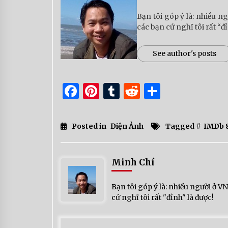
Bạn tôi góp ý là: nhiều n
các bạn cứ nghĩ tôi rất “đỉ
See author's posts
Facebook
Pinterest
Tumblr
Reddit
Share
Posted in
Điện Ảnh
Tagged #
IMDb 
Minh Chí
Bạn tôi góp ý là: nhiều người ở 
cứ nghĩ tôi rất "đỉnh" là được!