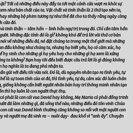
t? Tất cả những điều này đẩy ta tới một cánh cửa vượt ra khỏi sự
xem như bản chất của ta. Vật chất và tinh thần là 2 thứ tạo nên ta,
m hay những bộ phim tương tự như thế đã cho ta thấy rằng ngày càng
h cửa đó.
mà tinh thần – tâm hồn – linh hồn ngự trị trong đó. Chỉ cần tâm hồn
người. Những đặc tính đó là gì? không khó để trả lời vài thứ cơ bản
đã nói về những điều đó, nó đặt chúng ta trong một thế giới mà những
an đầu không như chúng ta, nhưng họ biết yêu, họ có cảm xúc, họ
hể hy sinh cho những gì họ yêu hay cho những gì họ xem là xứng
úng ta không? Bạn hay tôi đều biết được câu trả lời là gì đúng không
ận họ nghĩa là ta đang phủ nhận ta.
 gũi với điều tôi vừa nói. Đó là, dù nguyên nhân tạo ra tình yêu, tự
hể là sự toan tính của ai đó, thì tình yêu, tự do, cảm xúc đó luôn chân
ng, giống không cần biết người nhân bản hay trí thông minh nhân tạo
n thì họ luôn là con người thực thụ.
 có phải là con cái vua David hay không, Mẹ Maria có phải đồng trinh
ời đã làm những gì, đã sống thế nào, những điều đó tôn vinh Chúa
 con cái vua David bình thường cũng không so nổi với một người con
ày và người mẹ đã sinh ra – nuôi dạy- đau khổ vì “anh ấy”. Chuyện