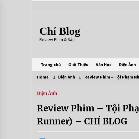
Skip
to
content
Chí Blog
Review Phim & Sách
Trang chủ
Giới Thiệu
Văn Học
Điện Ảnh
Home
Điện Ảnh
Review Phim – Tội Phạm Nh
Điện Ảnh
Review Phim – Tội Phạ
Runner) – CHÍ BLOG