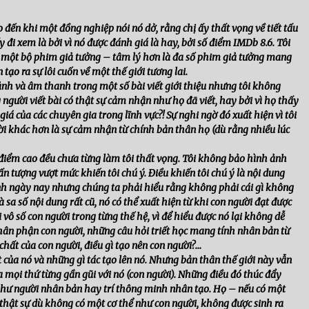
 đến khi một đồng nghiệp nói nó dở, rằng chị ấy thất vọng về tiết tấu
 đi xem là bởi vì nó được đánh giá là hay, bởi số điểm IMDb 8.6.
Tôi
à một bộ phim giả tưởng – tâm lý hơn là đa số phim giả tưởng mang
ạo ra sự lôi cuốn về một thế giới tương lai.
ảnh và âm thanh trong một số bài viết giới thiệu nhưng tôi không
 người viết bài có thật sự cảm nhận như họ đã viết, hay bởi vì họ thấy
 của các chuyên gia trong lĩnh vực?! Sự nghi ngờ đó xuất hiện vì tôi
ời khác hơn là sự cảm nhận từ chính bản thân họ (dù rằng nhiều lúc
 điểm cao đều chưa từng làm tôi thất vọng. Tôi không bảo hình ảnh
ấn tượng vượt mức khiến tôi chú ý. Điều khiến tôi chú ý là nội dung
ảnh ngày nay nhưng chúng ta phải hiểu rằng không phải cái gì không
 sa số nội dung rất cũ, nó có thể xuất hiện từ khi con người đạt được
vô số con người trong từng thế hệ, vì để hiểu được nó lại không dễ
hân phận con người, những câu hỏi triết học mang tính nhân bản từ
chất của con người, điều gì tạo nên con người?…
ất của nó và những gì tác tạo lên nó. Nhưng bản thân thế giới này vẫn
 mọi thứ từng gần gũi với nó (con người). Những điều đó thúc đẩy
í như người nhân bản hay trí thông minh nhân tạo. Họ – nếu có một
 thật sự dù không có một cơ thể như con người, không được sinh ra