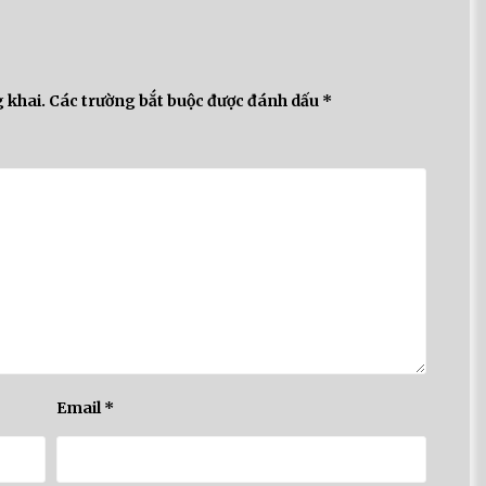
 khai.
Các trường bắt buộc được đánh dấu
*
Email
*