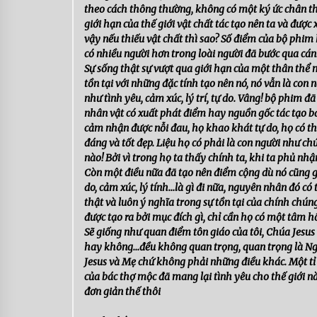
theo cách thông thường, không có một ký ức chân thậ
giới hạn của thế giới vật chất tác tạo nên ta và được 
vậy nếu thiếu vật chất thì sao? Số điểm của bộ phi
có nhiều người hơn trong loài người đã bước qua cán
Sự sống thật sự vượt qua giới hạn của một thân thể 
tồn tại với những đặc tính tạo nên nó, nó vẫn là con 
như tình yêu, cảm xúc, lý trí, tự do. Vâng! bộ phim 
nhân vật có xuất phát điểm hay nguồn gốc tác tạo b
cảm nhận được nỗi đau, họ khao khát tự do, họ có t
đáng và tốt đẹp. Liệu họ có phải là con người như ch
nào! Bởi vì trong họ ta thấy chính ta, khi ta phủ nh
Còn một điều nữa đã tạo nên điểm cộng dù nó cũng gần
do, cảm xúc, lý tính…là gì đi nữa, nguyên nhân đó có t
thật và luôn ý nghĩa trong sự tồn tại của chính chú
được tạo ra bởi mục đích gì, chỉ cần họ có một tâm hồ
Sẽ giống như quan điểm tôn giáo của tôi, Chúa Jesus
hay không…đều không quan trọng, quan trọng là Ngư
Jesus và Mẹ chứ không phải những điều khác. Một tỉ
của bác thợ mộc đã mang lại tình yêu cho thế giới n
đơn giản thế thôi