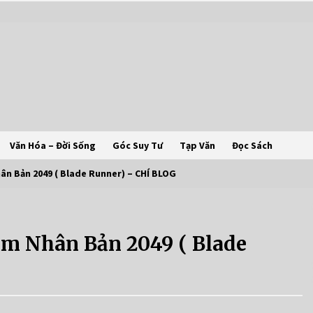
Văn Hóa – Đời Sống
Góc Suy Tư
Tạp Văn
Đọc Sách
ân Bản 2049 ( Blade Runner) – CHÍ BLOG
m Nhân Bản 2049 ( Blade