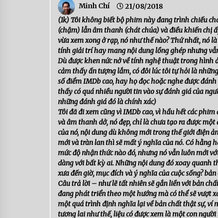
Minh Chí
21/08/2018
(1k) Tôi không biết bộ phim này đang trình chiếu cho
(chậm) lẫn âm thanh (chát chúa) và điều khiến chị ấy
vừa xem xong ở rạp, nó như thế nào? Thứ nhất, nó l
tính giải trí hay mang nội dung lồng ghép nhưng vẫn t
Dù được khen nức nở về tính nghệ thuật trong hình 
cảm thấy ấn tượng lắm, có đôi lúc tôi tự hỏi là những
số điểm IMDb cao, hay họ đọc hoặc nghe được đánh giá
thấy có quá nhiều người tin vào sự đánh giá của ngư
những đánh giá đó là chính xác)
Tôi đã đi xem cũng vì IMDb cao, vì hầu hết các phim
và âm thanh dở, nó đẹp, chỉ là chưa tạo ra được một 
của nó, nội dung dù không mới trong thế giới điện 
mới và tràn lan thì sẽ mất ý nghĩa của nó. Có hằng hà
mức độ nhận thức nào đó, nhưng nó vẫn luôn mới với 
dàng với bất kỳ ai. Những nội dung đó xoay quanh t
xưa đến giờ, mục đích và ý nghĩa của cuộc sống? bản 
Câu trả lời – như lẽ tất nhiên sẽ gắn liền với bản ch
đang phát triển theo một hướng mà có thể sẽ vượt xa
một quá trình định nghĩa lại về bản chất thật sự, v
tương lai như thế, liệu có được xem là một con người