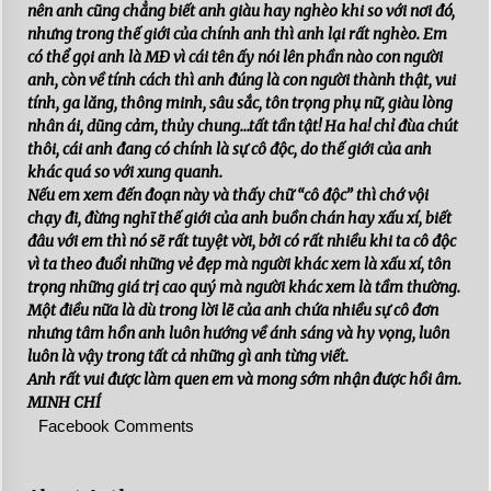
nên anh cũng chẳng biết anh giàu hay nghèo khi so với nơi đó,
nhưng trong thế giới của chính anh thì anh lại rất nghèo. Em
có thể gọi anh là MĐ vì cái tên ấy nói lên phần nào con người
anh, còn về tính cách thì anh đúng là con người thành thật, vui
tính, ga lăng, thông minh, sâu sắc, tôn trọng phụ nữ, giàu lòng
nhân ái, dũng cảm, thủy chung…tất tần tật! Ha ha! chỉ đùa chút
thôi, cái anh đang có chính là sự cô độc, do thế giới của anh
khác quá so với xung quanh.
Nếu em xem đến đoạn này và thấy chữ “cô độc” thì chớ vội
chạy đi, đừng nghĩ thế giới của anh buồn chán hay xấu xí, biết
đâu với em thì nó sẽ rất tuyệt vời, bởi có rất nhiều khi ta cô độc
vì ta theo đuổi những vẻ đẹp mà người khác xem là xấu xí, tôn
trọng những giá trị cao quý mà người khác xem là tầm thường.
Một điều nữa là dù trong lời lẽ của anh chứa nhiều sự cô đơn
nhưng tâm hồn anh luôn hướng về ánh sáng và hy vọng, luôn
luôn là vậy trong tất cả những gì anh từng viết.
Anh rất vui được làm quen em và mong sớm nhận được hồi âm.
MINH CHÍ
Facebook Comments