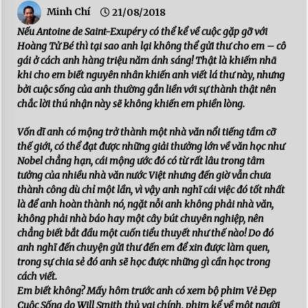
Minh Chí
21/08/2018
Nếu Antoine de Saint-Exupéry có thể kể về cuộc gặp gỡ với
Hoàng Tử Bé thì tại sao anh lại không thể gửi thư cho em – cô
gái ở cách anh hàng triệu năm ánh sáng! Thật là khiếm nhã
khi cho em biết nguyên nhân khiến anh viết lá thư này, nhưng
bởi cuộc sống của anh thường gắn liền với sự thành thật nên
chắc lời thú nhận này sẽ không khiến em phiền lòng.
Vốn dĩ anh có mộng trở thành một nhà văn nổi tiếng tầm cỡ
thế giới, có thể đạt được những giải thưởng lớn về văn học như
Nobel chẳng hạn, cái mộng ước đó có từ rất lâu trong tâm
tưởng của nhiều nhà văn nước Việt nhưng đến giờ vẫn chưa
thành công dù chỉ một lần, vì vậy anh nghĩ cái việc đó tốt nhất
là để anh hoàn thành nó, ngặt nỗi anh không phải nhà văn,
không phải nhà báo hay một cây bút chuyên nghiệp, nên
chẳng biết bắt đầu một cuốn tiểu thuyết như thế nào! Do đó
anh nghĩ đến chuyện gửi thư đến em để xin được làm quen,
trong sự chia sẻ đó anh sẽ học được những gì cần học trong
cách viết.
Em biết không? Mấy hôm trước anh có xem bộ phim Vẻ Đẹp
Cuộc Sống do Will Smith thủ vai chính, phim kể về một người