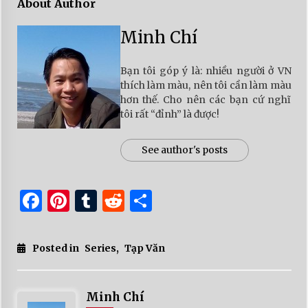
About Author
Minh Chí
Bạn tôi góp ý là: nhiều người ở VN
thích làm màu, nên tôi cần làm màu
hơn thế. Cho nên các bạn cứ nghĩ
tôi rất “đỉnh” là được!
See author's posts
Facebook
Pinterest
Tumblr
Reddit
Share
Posted in
Series
,
Tạp Văn
Minh Chí