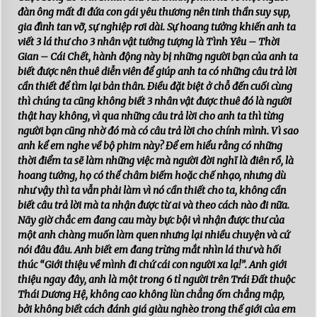
đàn ông mất đi đứa con gái yêu thương nên tinh thần suy sụp,
gia đình tan vỡ, sự nghiệp rơi dài. Sự hoang tưởng khiến anh ta
viết 3 lá thư cho 3 nhân vật tưởng tượng là Tình Yêu – Thời
Gian – Cái Chết, hành động này bị những người bạn của anh ta
biết được nên thuê diễn viên để giúp anh ta có những câu trả lời
cần thiết để tìm lại bản thân. Điều đặt biệt ở chỗ đến cuối cùng
thì chúng ta cũng không biết 3 nhân vật được thuê đó là người
thật hay không, vì qua những câu trả lời cho anh ta thì từng
người bạn cũng nhờ đó mà có câu trả lời cho chính mình. Vì sao
anh kể em nghe về bộ phim này? Để em hiểu rằng có những
thời điểm ta sẽ làm những việc mà người đời nghĩ là điên rồ, là
hoang tưởng, họ có thể châm biếm hoặc chế nhạo, nhưng dù
như vậy thì ta vẫn phải làm vì nó cần thiết cho ta, không cần
biết câu trả lời mà ta nhận được từ ai và theo cách nào đi nữa.
Nãy giờ chắc em đang cau mày bực bội vì nhận được thư của
một anh chàng muốn làm quen nhưng lại nhiều chuyện và cứ
nói đâu đâu. Anh biết em đang trừng mắt nhìn lá thư và hối
thúc “Giới thiệu về mình đi chứ cái con người xa lạ!”. Anh giới
thiệu ngay đây, anh là một trong 6 tỉ người trên Trái Đất thuộc
Thái Dương Hệ, không cao không lùn chẳng ốm chẳng mập,
bởi không biết cách đánh giá giàu nghèo trong thế giới của em