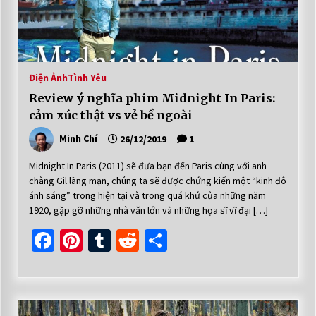
Điện Ảnh
Tình Yêu
Review ý nghĩa phim Midnight In Paris:
cảm xúc thật vs vẻ bề ngoài
Minh Chí
26/12/2019
1
Midnight In Paris (2011) sẽ đưa bạn đến Paris cùng với anh
chàng Gil lãng mạn, chúng ta sẽ được chứng kiến một “kinh đô
ánh sáng” trong hiện tại và trong quá khứ của những năm
1920, gặp gỡ những nhà văn lớn và những họa sĩ vĩ đại […]
Facebook
Pinterest
Tumblr
Reddit
Share