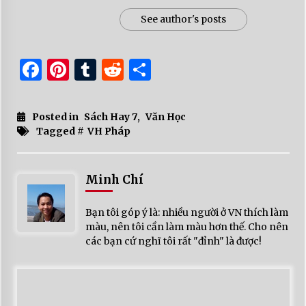
See author's posts
Facebook
Pinterest
Tumblr
Reddit
Share
Posted in
Sách Hay 7
,
Văn Học
Tagged #
VH Pháp
Minh Chí
Bạn tôi góp ý là: nhiều người ở VN thích làm
màu, nên tôi cần làm màu hơn thế. Cho nên
các bạn cứ nghĩ tôi rất "đỉnh" là được!