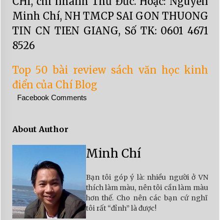
CHÍ, chi nhánh Thủ Đức. Hoặc: Nguyễn
Minh Chí, NH TMCP SAI GON THUONG
TIN CN TIEN GIANG, Số TK: 0601 4671
8526
Top 50 bài review sách văn học kinh
điển của Chí Blog
Facebook Comments
About Author
Minh Chí
Bạn tôi góp ý là: nhiều người ở VN
thích làm màu, nên tôi cần làm màu
hơn thế. Cho nên các bạn cứ nghĩ
tôi rất “đỉnh” là được!