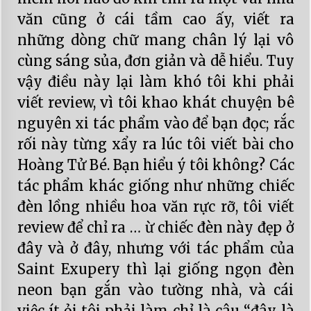
văn cũng ở cái tầm cao ấy, viết ra
những dòng chữ mang chân lý lại vô
cùng sáng sủa, đơn giản và dễ hiểu. Tuy
vậy điều này lại làm khó tôi khi phải
viết review, vì tôi khao khát chuyện bê
nguyên xi tác phẩm vào để bạn đọc; rắc
rối này từng xẩy ra lúc tôi viết bài cho
Hoàng Tử Bé. Bạn hiểu ý tôi không? Các
tác phẩm khác giống như những chiếc
đèn lồng nhiều hoa văn rực rỡ, tôi viết
review để chỉ ra … ừ chiếc đèn này đẹp ở
đây và ở đây, nhưng với tác phẩm của
Saint Exupery thì lại giống ngọn đèn
neon bạn gắn vào tường nhà, và cái
việc ít ỏi tôi phải làm chỉ là câu “đây là