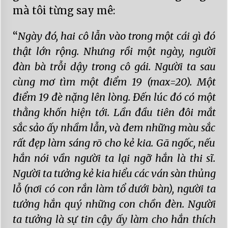
mà tôi từng say mê:
“
Ngày đó, hai cô lẫn vào trong một cái gì đó
thật lớn rộng. Nhưng rồi một ngày, người
đàn bà trỗi dậy trong cô gái. Người ta sau
cùng mơ tìm một điểm 19 (max=20). Một
điểm 19 đè nặng lên lòng. Đến lúc đó có một
thằng khốn hiện tới. Lần đầu tiên đôi mắt
sắc sảo ấy nhầm lẫn, và đem những màu sắc
rất đẹp làm sáng rõ cho kẻ kia. Gã ngốc, nếu
hắn nói vần người ta lại ngỡ hắn là thi sĩ.
Người ta tưởng kẻ kia hiểu các ván sàn thủng
lỗ (nơi có con rắn làm tổ dưới bàn), người ta
tưởng hắn quý những con chồn đèn. Người
ta tưởng là sự tin cậy ấy làm cho hắn thích