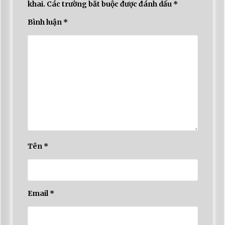
khai.
Các trường bắt buộc được đánh dấu
*
Bình luận
*
Tên
*
Email
*