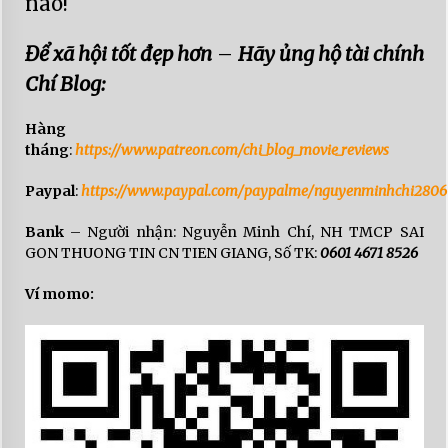
nào!
Để xã hội tốt đẹp hơn
–
Hãy ủng hộ tài chính
Chí Blog:
Hàng
tháng
:
https://www.patreon.com/chi_blog_movie_reviews
Paypal
:
https://www.paypal.com/paypalme/nguyenminhchi2806
Bank
– Người nhận: Nguyễn Minh Chí, NH TMCP SAI
GON THUONG TIN CN TIEN GIANG, Số TK:
0601 4671 8526
Ví momo: