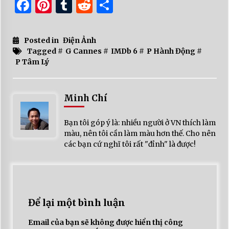
Facebook
Pinterest
Tumblr
Reddit
Share
Posted in
Điện Ảnh
Tagged #
G Cannes
#
IMDb 6
#
P Hành Động
#
P Tâm Lý
Minh Chí
Bạn tôi góp ý là: nhiều người ở VN thích làm
màu, nên tôi cần làm màu hơn thế. Cho nên
các bạn cứ nghĩ tôi rất "đỉnh" là được!
Để lại một bình luận
Email của bạn sẽ không được hiển thị công