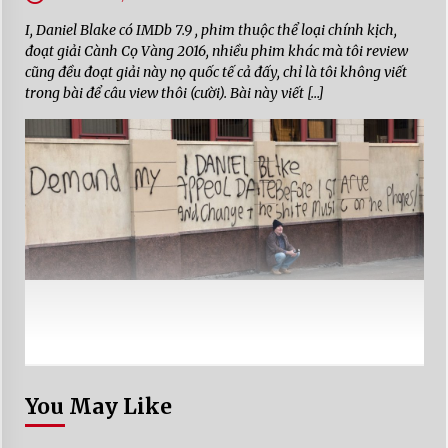
I, Daniel Blake có IMDb 7.9 , phim thuộc thể loại chính kịch,
đoạt giải Cành Cọ Vàng 2016, nhiều phim khác mà tôi review
cũng đều đoạt giải này nọ quốc tế cả đấy, chỉ là tôi không viết
trong bài để câu view thôi (cười). Bài này viết […]
You May Like