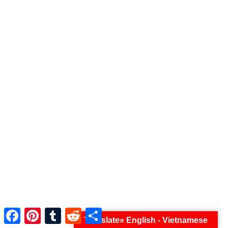
nơi chốn
27/01/2024
Dream Scenario (2023): đơn độc giữa bầy sói
Facebook
Pinterest
Tumblr
Reddit
Share
Translate» English - Vietnamese